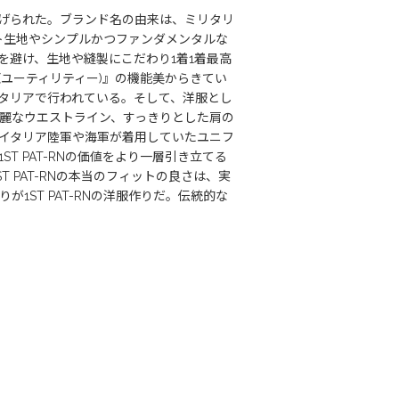
って立ち上げられた。ブランド名の由来は、ミリタリ
ニット生地やシンプルかつファンダメンタルな
避け、生地や縫製にこだわり1着1着最高
ity (ユーティリティー)』の機能美からきてい
がイタリアで行われている。そして、洋服とし
麗なウエストライン、すっきりとした肩の
イタリア陸軍や海軍が着用していたユニフ
 PAT-RNの価値をより一層引き立てる
ように、1ST PAT-RNの本当のフィットの良さは、実
ST PAT-RNの洋服作りだ。伝統的な