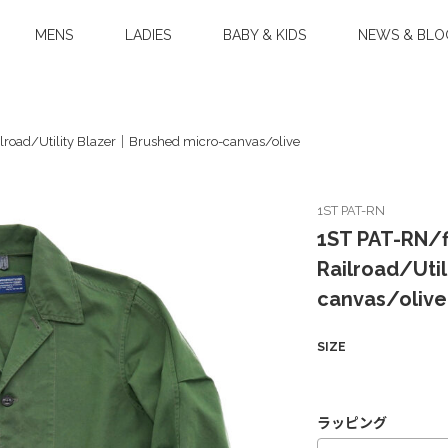
MENS
LADIES
BABY & KIDS
NEWS & BLO
ilroad/Utility Blazer｜Brushed micro-canvas/olive
1ST PAT-RN
1ST PAT-RN/f
Railroad/Uti
canvas/olive
SIZE
ラッピング