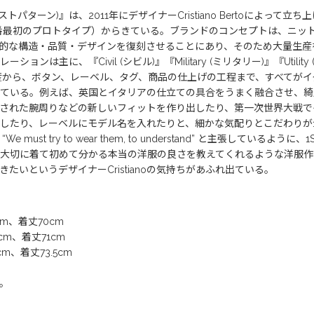
ァーストパターン)』は、2011年にデザイナーCristiano Bertoによ
ern” （一番最初のプロトタイプ）からきている。ブランドのコンセプトは、
的な構造・品質・デザインを復刻させることにあり、そのため大量生産を
は主に、『Civil (シビル)』『Military (ミリタリー)』『Util
生地の生産から、ボタン、レーベル、タグ、商品の仕上げの工程まで、すべて
ている。例えば、英国とイタリアの仕立ての具合をうまく融合させ、綺
された腕周りなどの新しいフィットを作り出したり、第一次世界大戦で
たり、レーベルにモデル名を入れたりと、細かな気配りとこだわりが1ST
e must try to wear them, to understand” と主張している
切に着て初めて分かる本当の洋服の良さを教えてくれるような洋服作りが1
いというデザイナーCristianoの気持ちがあふれ出ている。
cm、着丈70cm
cm、着丈71cm
m、着丈73.5cm
。