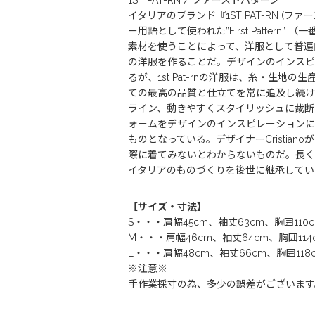
1ST PAT-RN / ファーストパターン
イタリアのブランド『1ST PAT-RN (フ
ー用語として使われた”First Patt
素材を使うことによって、洋服として普遍
の洋服を作ることだ。デザインのインスピレーション
るが、1st Pat-rnの洋服は、糸・
ての最高の品質と仕立てを常に追及し続け
ライン、動きやすくスタイリッシュに裁断
ォームをデザインのインスピレーションにし
ものとなっている。デザイナーCristianoが “W
際に着てみないとわからないものだ。長く大
イタリアのものづくりを後世に継承していきた
【サイズ・寸法】
S・・・肩幅45cm、袖丈63cm、胸囲110
M・・・肩幅46cm、袖丈64cm、胸囲114
L・・・肩幅48cm、袖丈66cm、胸囲118c
※注意※
手作業採寸の為、多少の誤差がございます