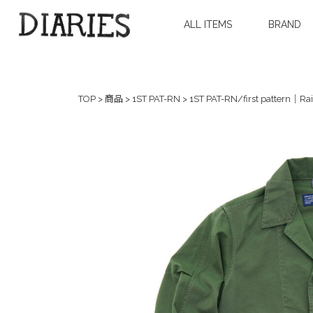
ALL ITEMS
BRAND
TOP
>
商品
>
1ST PAT-RN
>
1ST PAT-RN/first pattern｜Ra