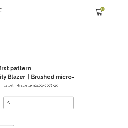
0
G
irst pattern｜
lity Blazer｜Brushed micro-
1stpatrn-firstpattern2402-0078-20