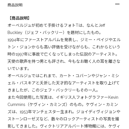
商品説明
【商品説明】
オーベルジュが初めて手掛けるフォトTは、なんとJeff
Buckley（ジェフ・バックリー）を題材にしたもの。
1994年にファーストアルバムを発表し、ジミー・ペイジやエル
トン・ジョンからも高い評価を受けながらも、これからという
時の1997年に事故で亡くなってしまった伝説のアーティスト。
天使の歌声を持つ男とも評され、今もなお聴く人の耳を離さな
いでいます。
オーベルジュではこれまで、カート・コバーンやジャン・ミシ
ェル・バスキアと夭折した天才的なアーティストを取り上げて
きましたが、このジェフ・バックリーもその一人。
また今回使用した写真は、イギリス人フォトグラファーKevin
Cummins（ケヴィン・カミンズ）のもの。ケヴィン・カミン
ズは、1953年マンチェスター生まれ。ジョイディヴィジョンや
ストーンローゼズなど、数々のロックアーティストの写真を撮
影してきました。ヴィクトリアアルバート博物館には、ケヴィ