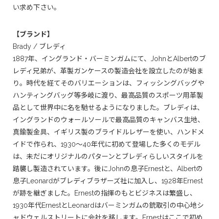
い求め下さい。
【ブランド】
Brady / ブレディ
1887年、イングランド・バーミンガムにて、JohnとAlbertのブ
レディ兄弟が、革製ガンケースの製造会社を設立したのが始ま
り。時代を経てそのバリエーションは、フィッシングバッグや
ハンティングバッグ等多岐に渡り、最高品質のスポーツ用革製
品として世界中に名を馳せるようになりました。ブレディは、
イングランドのウォールソールで最高品質のキャンバス生地、
真鍮製金具、イギリス製のブライドルレザーを使い、ハンドメ
イドで作られ、1930～40年代に初めて登場した多くのモデル
は、未だにオリジナルのパターンとブレディらしいスタイルを
踏襲し製造されています。後にJohnの息子Ernestと、Albertの
息子Leonardがブレディブラザーズ社に加入し、1928年Ernest
が跡を継ぎました。Ernestの指揮のもとビジネスは繁盛し、
1930年代ErnestとLeonardはバーミンガムの銃取引の中心地シ
ャドウェルストリートに会社を移します。Ernestはここで初め