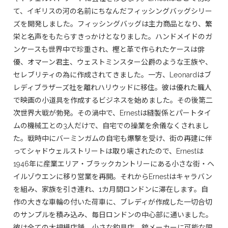
て、イギリスの河の名前にちなんだフィッシングバッグシリー
ズを開発しました。フィッシングバッグは主力商品となり、繁
栄と名声をもたらすきっかけとなりました。ハンドメイドのガ
ンケースも世界中で珍重され、樫と革で作られたケースは俳
優、オマーン君主、ウェストミンスター公爵のような王族や、
セレブリティの為に作成されてきました。一方、Leonardはブ
レディブラザーズ社を離れハリウッドに移住。彼は優れた職人
で映画の小道具を作成するビジネスを始めました。その後第二
次世界大戦が勃発。その渦中で、Ernestは縫製係とパートタイ
ムの機械工との3人だけで、自宅での操業を余儀なくされまし
た。戦時中にバーミンガムの自宅も爆撃を受け、街の再建に伴
ってシャドウェルストリートは取り壊されたので、Ernestは
1946年に産業エリア・ブラックカントリーにある小さな街・ヘ
イルゾウエンに移り営業を再開。それからErnestはキャラバン
を組み、家族を引き連れ、1カ月間ロンドンに滞在します。自
作の大きな車輪の付いた荷車に、ブレディが作成した一切合切
のサンプルを積み込み、毎日ロンドンの中心部に通いました。
彼は全ての大規模店舗、小さな釣具店、銃メーカーに可能な限