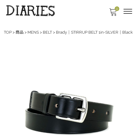
0
TOP
>
商品
>
MENS
>
BELT
>
Brady｜STIRRUP BELT 1in-SILVER｜Black