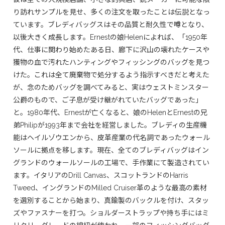
り訪れサンプルを見せ、多くの注文を取ったことは伝説となっ
ています。ブレディバッグスはその品質と耐久性で噂となり、
以後大きく成長します。Ernestの娘Helenによれば、「1950年
代、仕事に関わり始めたある日、廊下に沢山の壊れたケースや
獲物の血で汚れたハンティングやフィッシングのバッグを見つ
けた。これは全て廃棄物で処分するよう指示すべきだと考えた
が、念のためバッグを調べてみると、実はウェストミンスター
公爵のもので、ご子息が受け継がれていたバッグであった」
と。1980年代、Ernestが亡くなると、娘のHelenとErnestの兄
弟Philipが1993年まで会社を経営しました。ブレディの生産機
能はヘイルゾウエンから、皮革産業の代名詞であったウォール
ソールに拠点を移します。現在、全てのブレディバッグはイン
グランドのウォールソールの工場で、手作業にて製造されてい
ます。イタリアのDrill Canvas、スコットランドのHarris
Tweed、イングランドのMilled Cruiser革のような最高の素材
を選別することから始まり、真鍮製のバックルを付け、スタッ
ズやファスナーを打つ。ショルダーストラップや持ち手にはミ