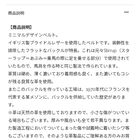
商品説明
【商品説明】
ミニマルデザインベルト。
イギリス製ブライドルレザーを使用したベルトです。装飾性を
排除したフラットなバックルが特長。これは元々Stirrup（スタ
ーラップ＝あぶみ＝乗馬の際に足を乗せる部分）で使用されて
いたもので、馬具を作る時と同じ製法で作られています。
革質は硬め、薄く漉いており着用感も良く、また漉いてもコシ
が残る良質な革を使用。
またこのバックルを作っている工場は、1970年代にフランスを
代表する某メゾンに、バックルを供給していた歴史がありま
す。
※革は天然の革を使用しておりますので、小さな傷がついてい
る場合もございます。厚みや風合いも全て若干異なります。ま
た製造工程においてついてしまった傷や試着時に着いたシワ等
もございますので、そのような革製品にご理解ある方のみお買