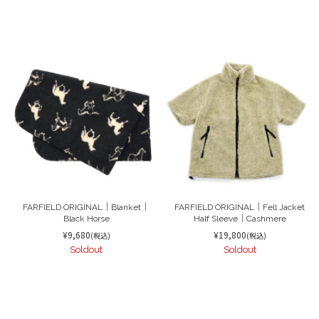
FARFIELD ORIGINAL｜Blanket｜
FARFIELD ORIGINAL｜Fell Jacket
Black Horse
Half Sleeve｜Cashmere
¥9,680
¥19,800
(税込)
(税込)
Soldout
Soldout