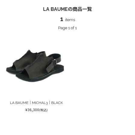
LA BAUMEの商品一覧
1
items
Page 1 of 1
LA BAUME｜MICHAL3｜BLACK
¥36,300
(税込)