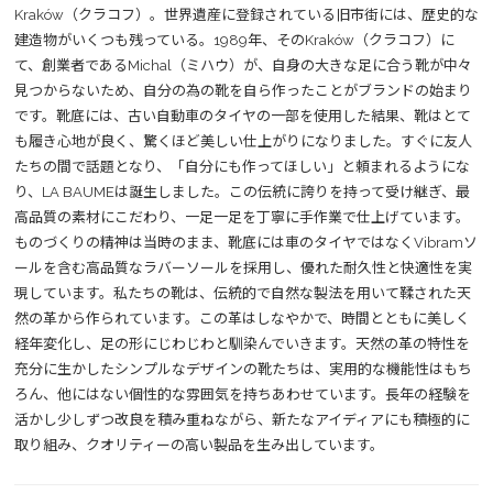
Kraków（クラコフ）。世界遺産に登録されている旧市街には、歴史的な
建造物がいくつも残っている。1989年、そのKraków（クラコフ）に
て、創業者であるMichal（ミハウ）が、自身の大きな足に合う靴が中々
見つからないため、自分の為の靴を自ら作ったことがブランドの始まり
です。靴底には、古い自動車のタイヤの一部を使用した結果、靴はとて
も履き心地が良く、驚くほど美しい仕上がりになりました。すぐに友人
たちの間で話題となり、「自分にも作ってほしい」と頼まれるようにな
り、LA BAUMEは誕生しました。この伝統に誇りを持って受け継ぎ、最
高品質の素材にこだわり、一足一足を丁寧に手作業で仕上げています。
ものづくりの精神は当時のまま、靴底には車のタイヤではなくVibramソ
ールを含む高品質なラバーソールを採用し、優れた耐久性と快適性を実
現しています。私たちの靴は、伝統的で自然な製法を用いて鞣された天
然の革から作られています。この革はしなやかで、時間とともに美しく
経年変化し、足の形にじわじわと馴染んでいきます。天然の革の特性を
充分に生かしたシンプルなデザインの靴たちは、実用的な機能性はもち
ろん、他にはない個性的な雰囲気を持ちあわせています。長年の経験を
活かし少しずつ改良を積み重ねながら、新たなアイディアにも積極的に
取り組み、クオリティーの高い製品を生み出しています。