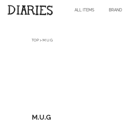
ALL ITEMS
BRAND
TOP
>
M.U.G
M.U.G