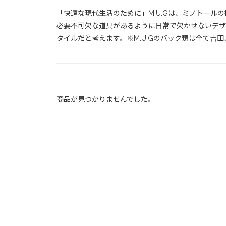
「快適な現代生活のために」M.U.Gは、ミノトー
必要不可欠な道具があるように日常で欠かせないデザ
タイルだと考えます。※M.U.Gのバック類は全て吉
商品が見つかりませんでした。