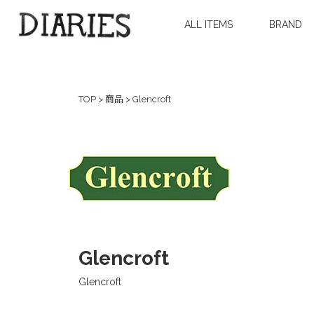
ALL ITEMS
BRAND
TOP
>
商品
>
Glencroft
Glencroft
Glencroft