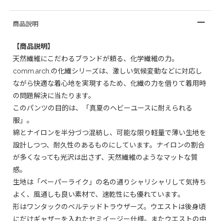
商品説明
【商品説明】
天然繊維にこだわるブランドが頼る、化学繊維の力。
comm.arch.の化繊シリーズは、激しい気候変動などに対応し
ながら快適な着心地を実現するため、化繊の力を借りて着用時
の問題解決に当たります。
このパンツの目的は、「真夏のヘビーユースに耐えられる
服」。
綿とナイロンを半分づつ混紡し、可能な限り軽量で薄い生地を
設計しつつ、耐久性のあるものにしています。ナイロンの割合
が多くなっても光沢は出さず、天然繊維のようなマットな質
感。
生地は「ペーパーライク」の名の通りシャリシャリして気持ち
よく、風通しも良い素材で、速乾性にも優れています。
形はワンタックのベルテッドトラウザーズ。ウエストは後身頃
にだけギャザーを入れたセミイージー仕様。またウエストの中