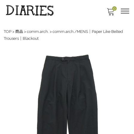
0
TOP
>
商品
>
comm.arch.
>
comm.arch./MENS｜Paper Like Belted
Trousers｜Blackout