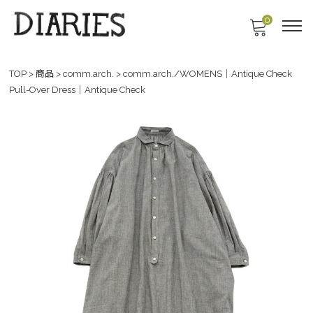
0
TOP
>
商品
>
comm.arch.
>
comm.arch./WOMENS｜Antique Check
Pull-Over Dress｜Antique Check