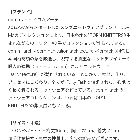
【ブランド】
comm.arch. / コムアーチ
2014AWからスタートしたメンズニットウェアブランド。Joe
Mcのディレクションにより、日本各地の”BORN KNITTERS”(生
まれながらのニッター)の手でコレクションが作られている。
comm. arch = communication architecture =Komachi(小町)日
本国内紡績の糸を厳選し、現存する貴重なニットデザイナーや
職人の連携（communication）によりニットウェア
（architecture）が製作されている。とにかく、素材、作り、
プロセスにこだわり、全てが”Fully Fashioned”された、心地よ
く長く着られるニットウェアを作っている。comm.arch.のニ
ットウェアコレクションは、いわば日本の”BORN
KNITTERS”の集大成ともいえる。
【サイズ・寸法】
1 / ONESIZE・・・裄丈76cm、胸囲170cm、着丈121cm
※手作業採寸・素材の性質上、多少の誤差がございます。