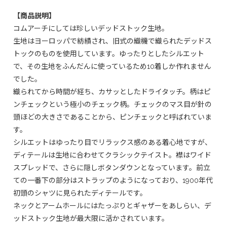
【商品説明】
コムアーチにしては珍しいデッドストック生地。
生地はヨーロッパで紡績され、旧式の織機で織られたデッドス
トックのものを使用しています。ゆったりとしたシルエット
で、その生地をふんだんに使っているため10着しか作れません
でした。
織られてから時間が経ち、カサッとしたドライタッチ。柄はピ
ンチェックという極小のチェック柄。チェックのマス目が針の
頭ほどの大きさであることから、ピンチェックと呼ばれていま
す。
シルエットはゆったり目でリラックス感のある着心地ですが、
ディテールは生地に合わせてクラシックテイスト。襟はワイド
スプレッドで、さらに隠しボタンダウンとなっています。前立
ての一番下の部分はストラップのようになっており、1900年代
初頭のシャツに見られたディテールです。
ネックとアームホールにはたっぷりとギャザーをあしらい、デ
ッドストック生地が最大限に活かされています。