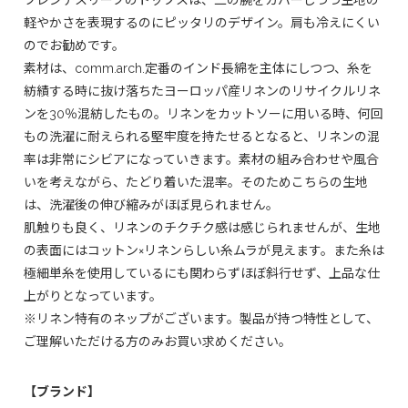
フレンチスリーブのトップスは、二の腕をカバーしつつ生地の
軽やかさを表現するのにピッタリのデザイン。肩も冷えにくい
のでお勧めです。
素材は、comm.arch.定番のインド長綿を主体にしつつ、糸を
紡績する時に抜け落ちたヨーロッパ産リネンのリサイクルリネ
ンを30％混紡したもの。リネンをカットソーに用いる時、何回
もの洗濯に耐えられる堅牢度を持たせるとなると、リネンの混
率は非常にシビアになっていきます。素材の組み合わせや風合
いを考えながら、たどり着いた混率。そのためこちらの生地
は、洗濯後の伸び縮みがほぼ見られません。
肌触りも良く、リネンのチクチク感は感じられませんが、生地
の表面にはコットン×リネンらしい糸ムラが見えます。また糸は
極細単糸を使用しているにも関わらずほぼ斜行せず、上品な仕
上がりとなっています。
※リネン特有のネップがございます。製品が持つ特性として、
ご理解いただける方のみお買い求めください。
【ブランド】