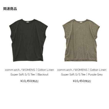
関連商品
comm.arch./WOMENS｜Cotton Linen
comm.arch./WOMENS｜Cotton Linen
Super Soft S/S Tee｜Blackout
Super Soft S/S Tee｜Purple Grey
¥10,450
¥10,450
(税込)
(税込)