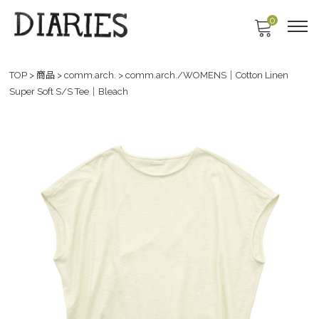
0
TOP
>
商品
>
comm.arch.
>
comm.arch./WOMENS｜Cotton Linen
Super Soft S/S Tee｜Bleach