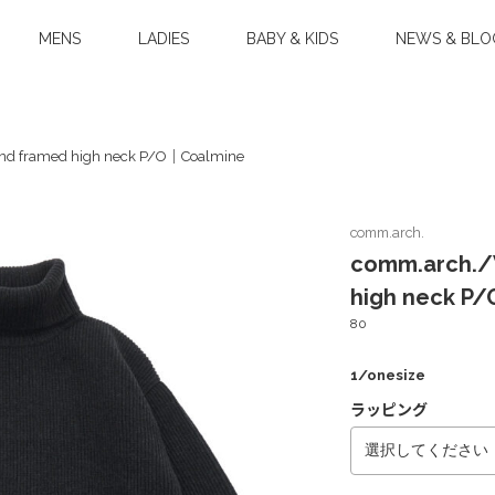
MENS
LADIES
BABY & KIDS
NEWS & BLO
 framed high neck P/O｜Coalmine
comm.arch.
comm.arch.
high neck P
80
1/onesize
ラッピング