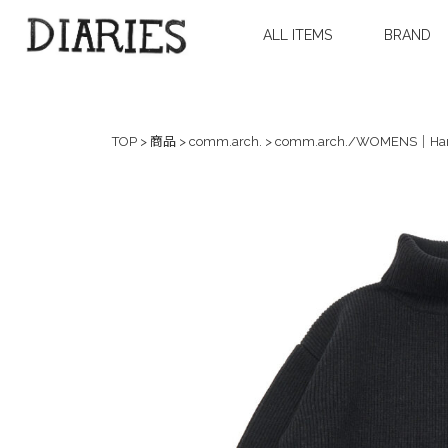
ALL ITEMS
BRAND
TOP
>
商品
>
comm.arch.
>
comm.arch./WOMENS｜Hand