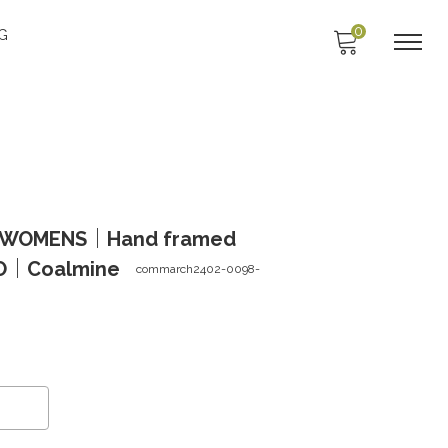
0
G
/WOMENS｜Hand framed
/O｜Coalmine
commarch2402-0098-