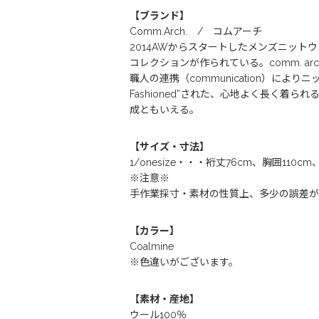
【ブランド】
Comm.Arch. / コムアーチ
2014AWからスタートしたメンズニットウェ
コレクションが作られている。comm. arch 
職人の連携（communication）により
Fashioned”された、心地よく長く着られ
成ともいえる。
【サイズ・寸法】
1/onesize・・・裄丈76cm、胸囲110cm
※注意※
手作業採寸・素材の性質上、多少の誤差が
【カラー】
Coalmine
※色違いがございます。
【素材・産地】
ウール100％