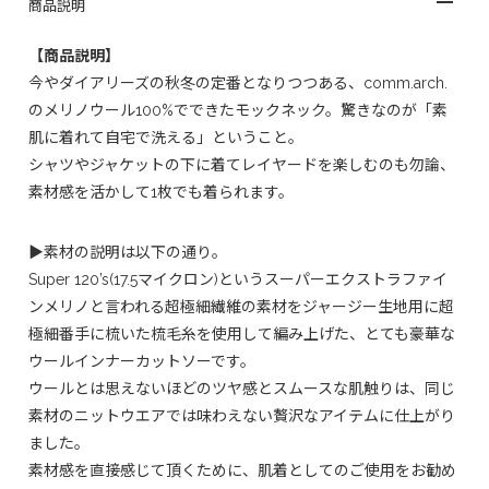
商品説明
【商品説明】
今やダイアリーズの秋冬の定番となりつつある、comm.arch.
のメリノウール100%でできたモックネック。驚きなのが「素
肌に着れて自宅で洗える」ということ。
シャツやジャケットの下に着てレイヤードを楽しむのも勿論、
素材感を活かして1枚でも着られます。
▶︎素材の説明は以下の通り。
Super 120’s(17.5マイクロン)というスーパーエクストラファイ
ンメリノと言われる超極細繊維の素材をジャージー生地用に超
極細番手に梳いた梳毛糸を使用して編み上げた、とても豪華な
ウールインナーカットソーです。
ウールとは思えないほどのツヤ感とスムースな肌触りは、同じ
素材のニットウエアでは味わえない贅沢なアイテムに仕上がり
ました。
素材感を直接感じて頂くために、肌着としてのご使用をお勧め