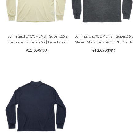
comm.arch./WOMENS｜Super 120's
comm.arch./WOMENS｜Super120's
merino mock neck P/O｜Desert snow
Merino Mock Neck P/O｜Dk. Clouds
¥12,650
¥12,650
(税込)
(税込)