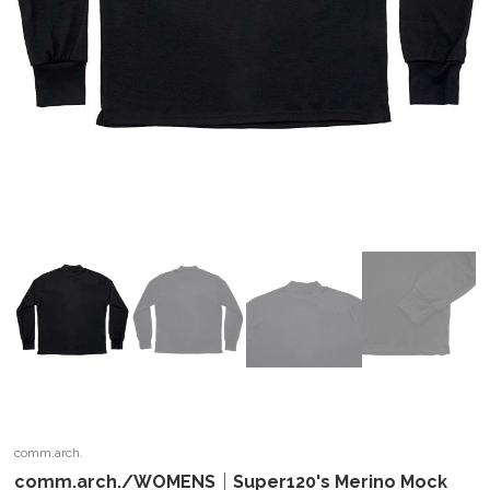
comm.arch.
comm.arch./WOMENS｜Super120's Merino Mock