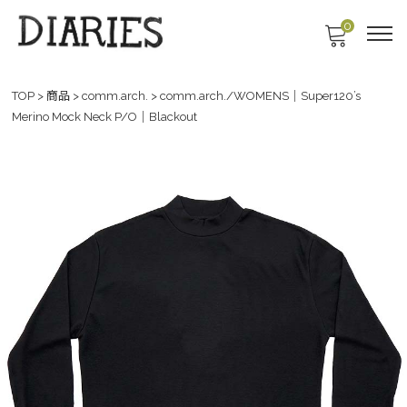
0
TOP
>
商品
>
comm.arch.
>
comm.arch./WOMENS｜Super120’s
Merino Mock Neck P/O｜Blackout