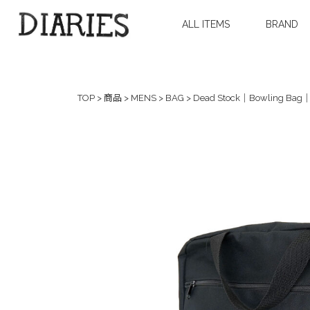
ALL ITEMS
BRAND
TOP
>
商品
>
MENS
>
BAG
>
Dead Stock｜Bowling Bag｜