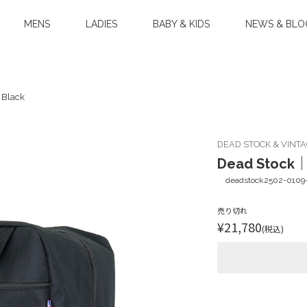
MENS
LADIES
BABY & KIDS
NEWS & BLO
Black
DEAD STOCK & VINT
Dead Stock｜
deadstock2502-0109
売り切れ
¥21,780
(税込)