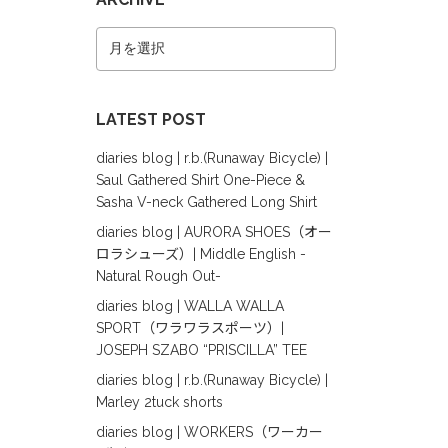
LATEST POST
diaries blog | r.b.(Runaway Bicycle) |
Saul Gathered Shirt One-Piece &
Sasha V-neck Gathered Long Shirt
diaries blog | AURORA SHOES（オー
ロラシューズ）| Middle English -
Natural Rough Out-
diaries blog | WALLA WALLA
SPORT（ワラワラスポーツ）|
JOSEPH SZABO “PRISCILLA” TEE
diaries blog | r.b.(Runaway Bicycle) |
Marley 2tuck shorts
diaries blog | WORKERS（ワーカー