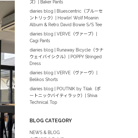
ズ）| Baker Pants
diaries blog | Bluescentric（ブルーセ
ントリック）| Howlin’ Wolf Moanin
Album & Retro David Bowie S/S Tee
diaries blog | VERVE（ヴァーブ）|
Cagi Pants
diaries blog | Runaway Bicycle（ラナ
ウェイバイシクル）| POPPY Stringed
Dress
diaries blog | VERVE（ヴァーヴ）|
Belikos Shorts
diaries blog | POUTNIK by Tilak（ポ
ートニックバイティラック）| Shiva
Technical Top
BLOG CATEGORY
NEWS & BLOG