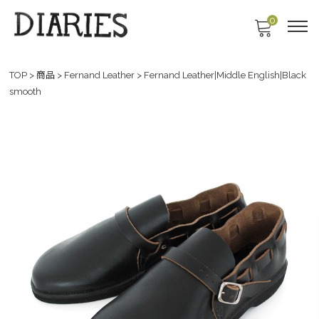
0
TOP
>
商品
>
Fernand Leather
>
Fernand Leather|Middle English|Black
smooth