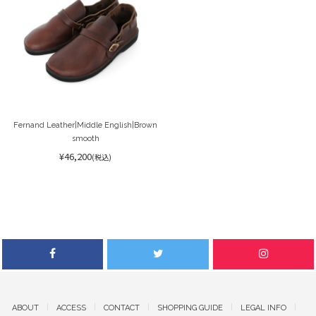
Fernand Leather|Middle English|Brown
smooth
¥46,200
(税込)
ABOUT
ACCESS
CONTACT
SHOPPING GUIDE
LEGAL INFO