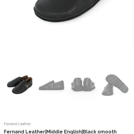
Fernand Leather
Fernand Leather|Middle English|Black smooth