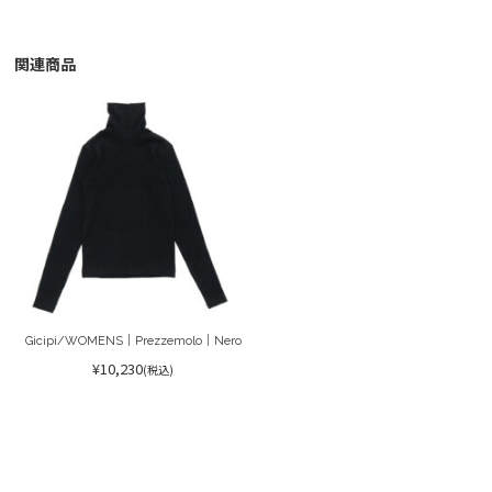
関連商品
Gicipi/WOMENS｜Prezzemolo｜Nero
¥10,230
(税込)