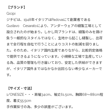
【ブランド】
Gicipi
ジチピは、1948年イタリアはPadovaにて創業者である
Gustavo Cesaratoにより、アンダーウェアの縫製工場として
設立されたのが始まり。しかし同ブランドは、縫製のみを請け
負う一般的なスタイルではなく、生地から起こし縫製し、出荷
まで全行程を自社で行うことによりコストの削減を図りまし
た。そのため、イタリア国内生産でありながら、比較的定価格
で提供できるようになっています。小規模な工場で生産してい
る為、品質の管理も行き届いており、安定した供給ができます
が、イタリア国外まではなかなか出回らない希少なメーカーで
す。
【サイズ・寸法】
1/ONESIZE・・・肩幅34cm、袖丈61.5cm、胸囲68～88cm程
度、着丈55.5cm
手作業採寸の為、多少の誤差がございます。