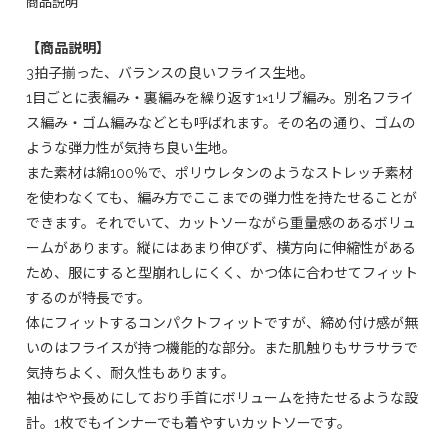
商品説明
【商品説明】
3拍子揃った、バランスの良いフライス生地。
1目ごとに表編み・裏編みを繰り返す1×1リブ編み。別名フライ
ス編み・ゴム編みなどとも呼ばれます。その名の通り、ゴムの
ような弾力性が気持ち良い生地。
また素材は綿100％で、ポリウレタンのようなストレッチ素材
を使わなくても、編み方でここまでの弾力性を持たせることが
できます。それでいて、カットソーながら重量感のあるボリュ
ームがあります。縦にはあまり伸びず、横方向に伸縮性がある
ため、服にすると型崩れしにくく、かつ体に合わせてフィット
するのが特長です。
体にフィットするコンパクトフィットですが、締め付け感が無
いのはフライスが持つ機能的な部分。また肌触りもサラサラで
気持ちよく、耐久性もあります。
袖はやや長めにしており手首にボリュームを持たせるような設
計。1枚でもインナーでも着やすいカットソーです。