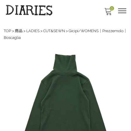
0
TOP
>
商品
>
LADIES
>
CUT&SEWN
>
Gicipi/WOMENS｜Prezzemolo｜
Boscaglia