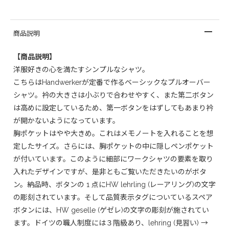
商品説明
【商品説明】
洋服好きの心を満たすシンプルなシャツ。
こちらはHandwerkerが定番で作るベーシックなプルオーバー
シャツ。衿の大きさは小ぶりで合わせやすく、また第二ボタン
は高めに設定しているため、第一ボタンをはずしてもあまり衿
が開かないようになっています。
胸ポケットはやや大きめ。これはメモノートを入れることを想
定したサイズ。さらには、胸ポケットの中に隠しペンポケット
が付いています。このように細部にワークシャツの要素を取り
入れたデザインですが、是非ともご覧いただきたいのがボタ
ン。納品時、ボタンの 1 点にHW lehrling (レーアリング)の文字
の彫刻されています。そして品質表示タグについているスペア
ボタンには、HW geselle (ゲゼレ)の文字の彫刻が施されてい
ます。ドイツの職人制度には３階級あり、lehring (見習い) →