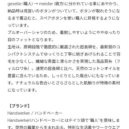
geselle (職人) → meister (親方)に分かれている事にあやかり、
納品時は見習いのボタンがついていて、ボタンが取れそうにな
るまで着込むと、スペアボタンを使い職人に昇格するようにな
っています。
プルオーバーシャツのため、着脱しやすいようにややゆったり
目のフィットとなります。
生地は、原綿段階で徹底的に厳選された超長綿を、最新鋭のコ
ンパクトシステムでゆっくりと丁寧に紡ぎあげられることで羽
毛を少なくし、繊細な表面と滑らかさを実現した高品質糸（フ
ィルロワ糸）。通常の超長綿と比べ、天然のコットンオイルを
豊富に含んでいるため、しっとりとした風合いにもなっていま
す。ナチュラルな色合いとさらさらとした肌触りが特徴の素材
になっています。
【ブランド】
Handwerker / ハンドベーカー
Handwerker(ハンドベーカー)とはドイツ語で“職人”を意味しま
す。空想の職業から生まれ出る、特別な生活着やワークウエア