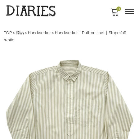
0
TOP
>
商品
>
Handwerker
>
Handwerker｜Pull-on shirt｜Stripe/off
white