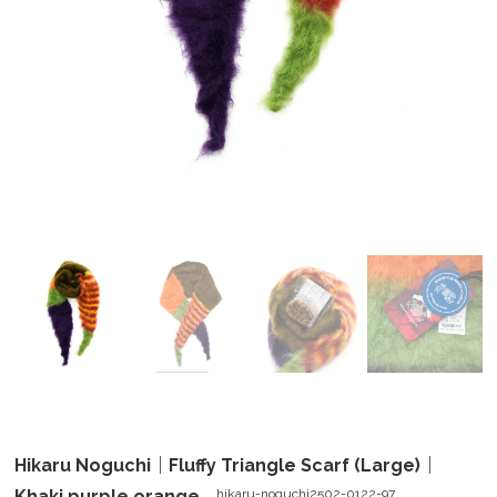
Hikaru Noguchi｜Fluffy Triangle Scarf (Large)｜
Khaki purple orange
hikaru-noguchi2502-0122-97