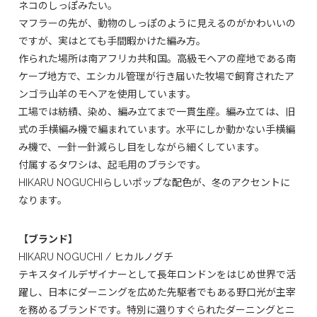
ネコのしっぽみたい。
マフラーの先が、動物のしっぽのように見えるのがかわいいの
ですが、実はとても手間暇かけた編み方。
作られた場所は南アフリカ共和国。高級モヘアの産地である南
ケープ地方で、エシカル管理が行き届いた牧場で飼育されたア
ンゴラ山羊のモヘアを使用しています。
工場では紡績、染め、編み立てまで一貫生産。編み立ては、旧
式の手横編み機で編まれています。水平にしか動かない手横編
み機で、一針一針減らし目をしながら細くしています。
付属するタワシは、起毛用のブラシです。
HIKARU NOGUCHIらしいポップな配色が、冬のアクセントに
なります。
【ブランド】
HIKARU NOGUCHI / ヒカルノグチ
テキスタイルデザイナーとして長年ロンドンをはじめ世界で活
躍し、日本にダーニングを広めた先駆者でもある野口光が主宰
を務めるブランドです。特別に選りすぐられたダーニングとニ