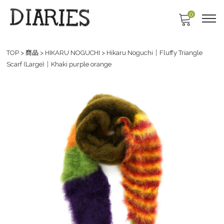
0
TOP
>
商品
>
HIKARU NOGUCHI
>
Hikaru Noguchi｜Fluffy Triangle
Scarf (Large)｜Khaki purple orange