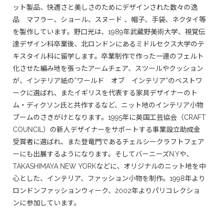
ット製品、快適さと美しさのためにデザインされた数々の逸
品 マフラー、ショール、スヌード 、帽子、手袋、ネクタイ等
を製作しています。野口光は、1989年武蔵野美術大学、視覚伝
達デザイン科卒業後、北ロンドンにあるミドルセクス大学のテ
キスタイル科に留学します。卒業制作で作った一連のフェルト
化させた編み地を張ったアームチェア、スツールやクッション
が、インテリア紙の”ワールド オブ インテリア”のベストワ
ークに選ばれ、またイギリスを代表する家具デザイナーのト
ム・ディクソン氏と共作するなど、ニット地のインテリア小物
ブームのさきがけとなります。1995年に英国工芸協会（CRAFT
COUNCIL）の新人デザイナーをサポートする事業設立助成金
受賞者に選ばれ、また登竜門であるチェルシークラフトフェア
ーにも出展するようになります。そしてバーニーズN.Yや、
TAKASHIMAYA NEW YORKなどに、オリジナルのニット地を中
心とした、インテリア、ファッション小物を制作。1998年より
ロンドンファッションウィーク、2002年よりパリコレクショ
ンに参加しています。