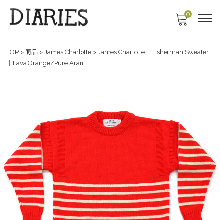
0
TOP
>
商品
>
James Charlotte
>
James Charlotte｜Fisherman Sweater
｜Lava Orange/Pure Aran