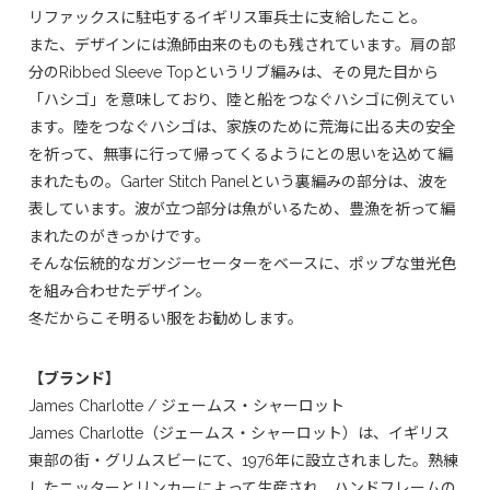
リファックスに駐屯するイギリス軍兵士に支給したこと。
また、デザインには漁師由来のものも残されています。肩の部
分のRibbed Sleeve Topというリブ編みは、その見た目から
「ハシゴ」を意味しており、陸と船をつなぐハシゴに例えてい
ます。陸をつなぐハシゴは、家族のために荒海に出る夫の安全
を祈って、無事に行って帰ってくるようにとの思いを込めて編
まれたもの。Garter Stitch Panelという裏編みの部分は、波を
表しています。波が立つ部分は魚がいるため、豊漁を祈って編
まれたのがきっかけです。
そんな伝統的なガンジーセーターをベースに、ポップな蛍光色
を組み合わせたデザイン。
冬だからこそ明るい服をお勧めします。
【ブランド】
James Charlotte / ジェームス・シャーロット
James Charlotte（ジェームス・シャーロット）は、イギリス
東部の街・グリムスビーにて、1976年に設立されました。熟練
したニッターとリンカーによって生産され、ハンドフレームの