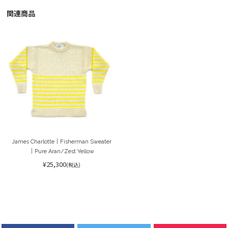
関連商品
James Charlotte｜Fisherman Sweater
｜Pure Aran/Zest Yellow
¥25,300
(税込)