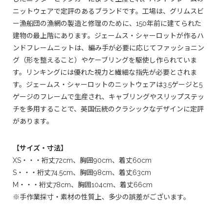
ニットウェアで定評のあるブランドです。工場は、グリムスビ
ー漁船団の漁網の製造と修理のために、150年前に建てられた
建物の最上階にあります。ジェームス・シャーロットが作るハ
ンドフレームニットは、編み手が必要に応じてファッショニン
グ（形を整えること）やケーブリングを駆使し作られていま
す。リンキングには優れた視力と繊細な指先が必要とされま
す。ジェームス・シャーロットのニットウェアは3.5ゲージと5
ゲージのフレームで生産され、キャブリングやスリップステッ
チを多用することで、英国伝統のクラシックなデザインに定評
があります。
【サイズ・寸法】
XS・・・裄丈72cm、胸囲90cm、着丈60cm
S・・・裄丈74.5cm、胸囲98cm、着丈63cm
M・・・裄丈78cm、胸囲104cm、着丈66cm
※手作業採寸・素材の性質上、多少の誤差がございます。