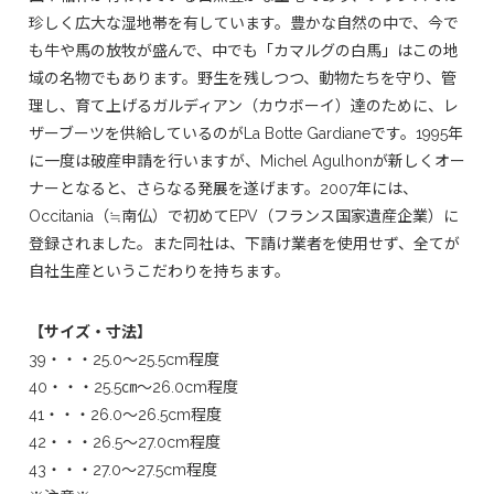
珍しく広大な湿地帯を有しています。豊かな自然の中で、今で
も牛や馬の放牧が盛んで、中でも「カマルグの白馬」はこの地
域の名物でもあります。野生を残しつつ、動物たちを守り、管
理し、育て上げるガルディアン（カウボーイ）達のために、レ
ザーブーツを供給しているのがLa Botte Gardianeです。1995年
に一度は破産申請を行いますが、Michel Agulhonが新しくオー
ナーとなると、さらなる発展を遂げます。2007年には、
Occitania（≒南仏）で初めてEPV（フランス国家遺産企業）に
登録されました。また同社は、下請け業者を使用せず、全てが
自社生産というこだわりを持ちます。
【サイズ・寸法】
39・・・25.0～25.5cm程度
40・・・25.5㎝～26.0cm程度
41・・・26.0～26.5cm程度
42・・・26.5～27.0cm程度
43・・・27.0～27.5cm程度