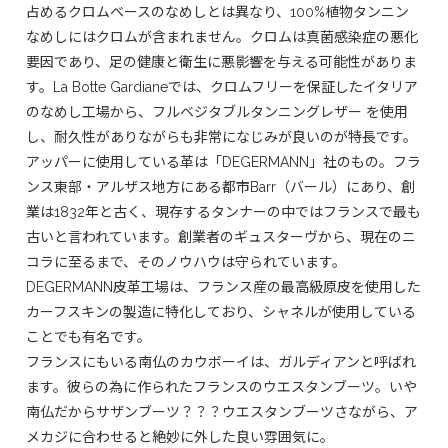
占めるクロムベースのなめしとは異なり、100%植物タンニン
なめしにはクロムが含まれません。クロムは真菌感染症の悪化
要因であり、足の健康と衛生に悪影響を与える可能性がありま
す。La Botte Gardianeでは、クロムフリーを保証したイタリア
のなめし工場から、フルベジタブルタンニングレザー を使用
し、耐久性がありながらも非常になじみが良いのが特長です。
アッパーに使用している革は「DEGERMANN」社のもの。フラ
ンス東部・アルザス地方にある都市Barr（バール）にあり、創
業は1832年と古く、現存するタンナーの中ではフランスで最も
古いと言われています。創業者のギュスターヴから、現在のニ
コラに至るまで、そのノウハウは守られています。
DEGERMANN皮革工場は、フランス産の最高級原皮を使用した
カーフスキンの製造に特化しており、シャネルが使用している
ことでも有名です。
フランスにもいる南仏のカウボーイは、ガルディアンと呼ばれ
ます。彼らの為に作られたフランスのウエスタンブーツ。いや
南仏だからサザンブーツ？？？ウエスタンブーツさながら、ア
メカジに合わせると絶妙に外した良い雰囲気に。