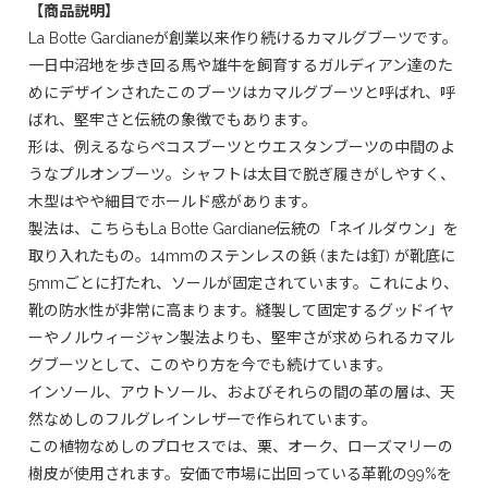
【商品説明】
La Botte Gardianeが創業以来作り続けるカマルグブーツです。
一日中沼地を歩き回る馬や雄牛を飼育するガルディアン達のた
めにデザインされたこのブーツはカマルグブーツと呼ばれ、呼
ばれ、堅牢さと伝統の象徴でもあります。
形は、例えるならペコスブーツとウエスタンブーツの中間のよ
うなプルオンブーツ。シャフトは太目で脱ぎ履きがしやすく、
木型はやや細目でホールド感があります。
製法は、こちらもLa Botte Gardiane伝統の「ネイルダウン」を
取り入れたもの。14mmのステンレスの鋲 (または釘) が靴底に
5mmごとに打たれ、ソールが固定されています。これにより、
靴の防水性が非常に高まります。縫製して固定するグッドイヤ
ーやノルウィージャン製法よりも、堅牢さが求められるカマル
グブーツとして、このやり方を今でも続けています。
インソール、アウトソール、およびそれらの間の革の層は、天
然なめしのフルグレインレザーで作られています。
この植物なめしのプロセスでは、栗、オーク、ローズマリーの
樹皮が使用されます。安価で市場に出回っている革靴の99%を