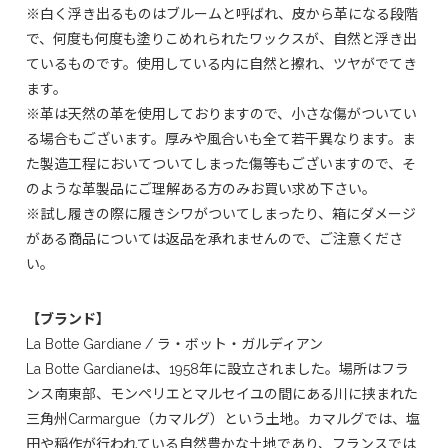
※白く浮き出るものはブルームと呼ばれ、皮から革になる段階
で、何度も何度も塗りこめれられたワックスが、自然と浮き出
ているものです。使用している内に自然と擦れ、ツヤがでてき
ます。
※革は天然の革を使用しておりますので、小さな傷がついてい
る場合もございます。厚みや風合いも全て若干異なります。ま
た製造工程においてついてしまった傷等もございますので、そ
のような革製品にご理解ある方のみお買い求め下さい。
※試し履きの際に履きシワがついてしまったり、箱にダメージ
がある商品については返品を承れませんので、ご注意くださ
い。
【ブランド】
La Botte Gardiane / ラ・ボット・ガルディアン
La Botte Gardianeは、1958年に設立されました。場所はフラ
ンス南東部、モンペリエとマルセイユの間にある川に挟まれた
三角州Carmargue（カマルグ）という土地。カマルグでは、塩
田や稲作が行われている自然豊かな土地であり、フランスでは