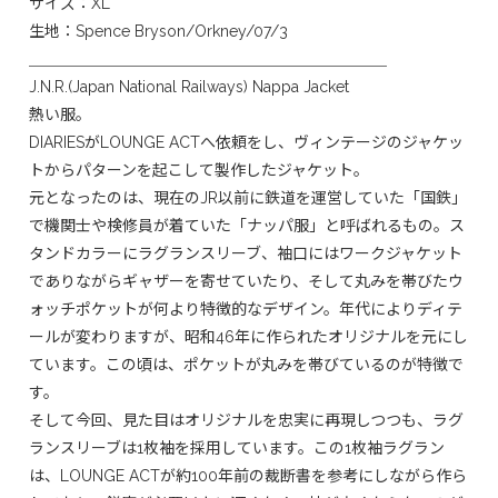
サイズ：XL
生地：Spence Bryson/Orkney/07/3
＿＿＿＿＿＿＿＿＿＿＿＿＿＿＿＿＿＿＿＿＿＿＿
J.N.R.(Japan National Railways) Nappa Jacket
熱い服。
DIARIESがLOUNGE ACTへ依頼をし、ヴィンテージのジャケッ
トからパターンを起こして製作したジャケット。
元となったのは、現在のJR以前に鉄道を運営していた「国鉄」
で機関士や検修員が着ていた「ナッパ服」と呼ばれるもの。ス
タンドカラーにラグランスリーブ、袖口にはワークジャケット
でありながらギャザーを寄せていたり、そして丸みを帯びたウ
ォッチポケットが何より特徴的なデザイン。年代によりディテ
ールが変わりますが、昭和46年に作られたオリジナルを元にし
ています。この頃は、ポケットが丸みを帯びているのが特徴で
す。
そして今回、見た目はオリジナルを忠実に再現しつつも、ラグ
ランスリーブは1枚袖を採用しています。この1枚袖ラグラン
は、LOUNGE ACTが約100年前の裁断書を参考にしながら作ら