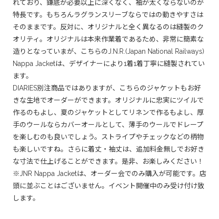
れており、鎌底が必要以上に深くなく、袖が太くならないのが
特長です。もちろんラグランスリーブならではの動きやすさは
そのままです。反対に、オリジナルと全く異なるのは縫製のク
オリティ。オリジナルは本来作業着であるため、非常に簡素な
造りとなっていまが、こちらのJ.N.R.(Japan National Railways)
Nappa Jacketは、デザイナーにより1着1着丁寧に縫製されてい
ます。
DIARIES別注商品ではありますが、こちらのジャケットもお好
きな生地でオーダーができます。オリジナルに忠実にツイルで
作るのもよし、夏のジャケットとしてリネンで作るもよし、厚
手のウールならカバーオールとして、薄手のウールでドレープ
を楽しむのも良いでしょう。ストライプやチェックなどの柄物
も楽しいですね。さらに着丈・袖丈は、追加料金無しでお好き
な寸法で仕上げることができます。是非、お楽しみください！
※JNR Nappa Jacketは、オーダー会でのみ購入が可能です。店
頭に並ぶことはございません。イベント開催中のみ受け付け致
します。