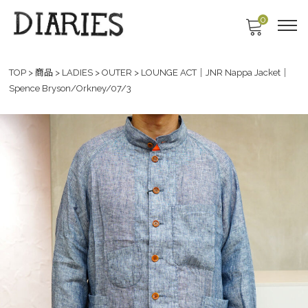
0
TOP
>
商品
>
LADIES
>
OUTER
>
LOUNGE ACT｜JNR Nappa Jacket｜
Spence Bryson/Orkney/07/3