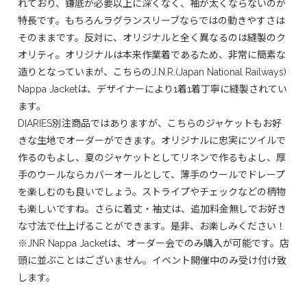
れており、鎌底が必要以上に深くなく、袖が太くならないのが
特長です。もちろんラグランスリーブならではの動きやすさは
そのままです。反対に、オリジナルと全く異なるのは縫製のク
オリティ。オリジナルは本来作業着であるため、非常に簡素な
造りとなっていまが、こちらのJ.N.R.(Japan National Railways)
Nappa Jacketは、デザイナーにより1着1着丁寧に縫製されてい
ます。
DIARIES別注商品ではありますが、こちらのジャケットもお好
きな生地でオーダーができます。オリジナルに忠実にツイルで
作るのもよし、夏のジャケットとしてリネンで作るもよし、厚
手のウールならカバーオールとして、薄手のウールでドレープ
を楽しむのも良いでしょう。ストライプやチェックなどの柄物
も楽しいですね。さらに着丈・袖丈は、追加料金無しでお好き
な寸法で仕上げることができます。是非、お楽しみください！
※JNR Nappa Jacketは、オーダー会でのみ購入が可能です。店
頭に並ぶことはございません。イベント開催中のみ受け付け致
します。