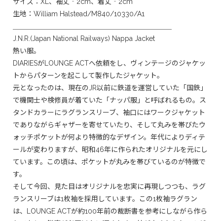
サイズ：XL、袖丈‐2cm、着丈‐2cm
生地：William Halstead/M840/10330/A1
＿＿＿＿＿＿＿＿＿＿＿＿＿＿＿＿＿＿＿＿＿＿＿
J.N.R.(Japan National Railways) Nappa Jacket
熱い服。
DIARIESがLOUNGE ACTへ依頼をし、ヴィンテージのジャケッ
トからパターンを起こして製作したジャケット。
元となったのは、現在のJR以前に鉄道を運営していた「国鉄」
で機関士や検修員が着ていた「ナッパ服」と呼ばれるもの。ス
タンドカラーにラグランスリーブ、袖口にはワークジャケット
でありながらギャザーを寄せていたり、そして丸みを帯びたウ
ォッチポケットが何より特徴的なデザイン。年代によりディテ
ールが変わりますが、昭和46年に作られたオリジナルを元にし
ています。この頃は、ポケットが丸みを帯びているのが特徴で
す。
そして今回、見た目はオリジナルを忠実に再現しつつも、ラグ
ランスリーブは1枚袖を採用しています。この1枚袖ラグラン
は、LOUNGE ACTが約100年前の裁断書を参考にしながら作ら