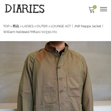
0
TOP
>
商品
>
LADIES
>
OUTER
>
LOUNGE ACT｜JNR Nappa Jacket｜
William Halstead/M840/10330/A1