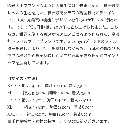
欧米大手ブランドのように大量生産は出来ませんが、世界最高
レベルの生地を用い、世界最高クラスの縫製技術とデザイン
で、 １点1 点最高の機能とデザインを作るのがTilak の特徴で
す。 そしてPOUTNIKは、2013年に立ち上げられました。こち
らは、世界を旅する者達が快適に過ごせるよう作られた、高機
能トラベルウェアブランドです。 acronymブランドのフィル
ターを通し、より「街」を意識しながらも、Tilakの過酷な状況
下での機能や経験を反映したギア的要素を盛り込んだラインナ
ップを展開しています。
【サイズ・寸法】
S・・・裄丈44cm、胸囲104cm、着丈73cm
M・・・裄丈45.5cm、胸囲110cm、着丈75cm
L・・・裄丈47.5cm、胸囲114cm、着丈77.5cm
XL・・・裄丈49.5cm、胸囲122cm、着丈80cm
XXL・・・裄丈51cm、胸囲128cm、着丈81cm
※手作業採寸・素材の特性上、多少の誤差がございます。