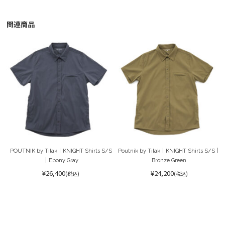
関連商品
POUTNIK by Tilak｜KNIGHT Shirts S/S
Poutnik by Tilak｜KNIGHT Shirts S/S｜
｜Ebony Gray
Bronze Green
¥26,400
¥24,200
(税込)
(税込)