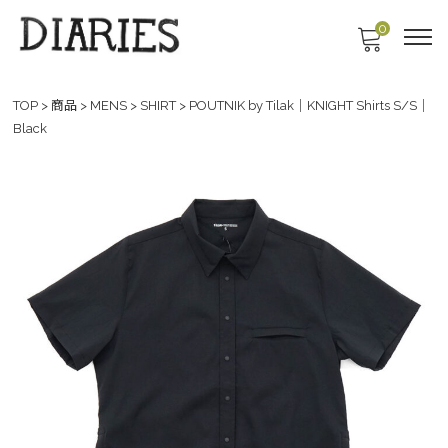
0
TOP
>
商品
>
MENS
>
SHIRT
>
POUTNIK by Tilak｜KNIGHT Shirts S/S｜
Black