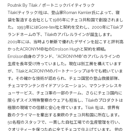
Poutnik By Tilak / ポートニックバイティラック
Tilak(ティラック)社は、登山家Roman Kamler氏によって、寝
袋を製造する会社として1986年にチェコ共和国で創設されまし
た。 1993年にはGore-tex社と契約を交わし、2000年にTilakブ
ランドネームの下、Tilakのアパレルラインが誕生します。
2001年には、当時より斬新で優れたデザインを起こすと評判高
かったACRONYM®社のErrolson Hughと契約を締結。
Errolson自身のブランド、”ACRONYM®”のアパレルラインの
生産を長年受け持っていました。現在は別工房を構えています
が、TilakとACRONYMのパートナーシップは今でも続いていま
す。その確かな技術が認められ、チェコ国営の登山救援部隊、
チェコマウンテンガイドアソシエーション、マウンテンレスキ
ューサービス、チェコ軍の一部のチーム、さらにチェコ国内に
限らずスイス特殊警察のウェアも担当し、Tilakのプロダクトは
極限の現場での信頼と安心を得ています。Tilak 社は、世界有
数のクライマーを輩出する東欧のチェコ共和国に所在します。
50名程のスタッフで、一貫した自社工場での生産管理を行い、
クオリティーを保つために全てチェコで仕上げています。 他の