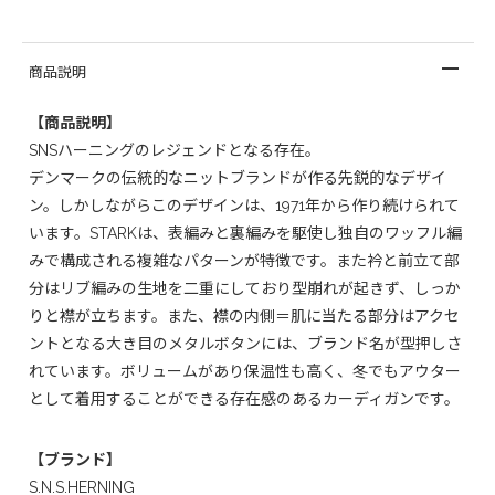
商品説明
【商品説明】
SNSハーニングのレジェンドとなる存在。
デンマークの伝統的なニットブランドが作る先鋭的なデザイ
ン。しかしながらこのデザインは、1971年から作り続けられて
います。STARKは、表編みと裏編みを駆使し独自のワッフル編
みで構成される複雑なパターンが特徴です。また衿と前立て部
分はリブ編みの生地を二重にしており型崩れが起きず、しっか
りと襟が立ちます。また、襟の内側＝肌に当たる部分はアクセ
ントとなる大き目のメタルボタンには、ブランド名が型押しさ
れています。ボリュームがあり保温性も高く、冬でもアウター
として着用することができる存在感のあるカーディガンです。
【ブランド】
S.N.S.HERNING