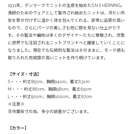
1931年、デンマークでニットの生産を始めたS.N.S HERNING。
漁師のためのウェアとして製作され始めたニットは、冷たい外
気を寄せ付けずに温かく体を包んでくれる、非常に品質の高い
もので、さらにパーツの美しさも他に類を見ない仕上がりで
す。その製法や編地は多くのデザイナーたちに尊敬され、次第
に世界でも注目されるニットブランドへと躍進していくことに
なりました。現在でも伝統的な製法はそのままに、モード感も
取り入れた完成度の高いニットを作り続けています。
【サイズ・寸法】
S・・・裄丈85cm、胸囲94cm、着丈63cm
M・・・裄丈86cm、胸囲98cm、着丈65cm
L・・・裄丈90cm、胸囲100cm、着丈67cm
※注意※
手作業採寸の為、多少の誤差がございます。
【カラー】