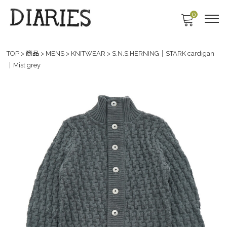
0
TOP
>
商品
>
MENS
>
KNITWEAR
>
S.N.S.HERNING｜STARK cardigan
｜Mist grey