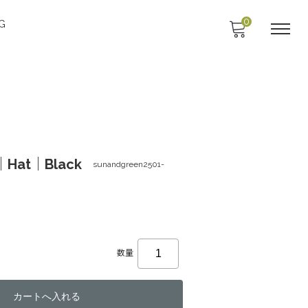
0
G
｜Hat｜Black
sunandgreen2501-
数量