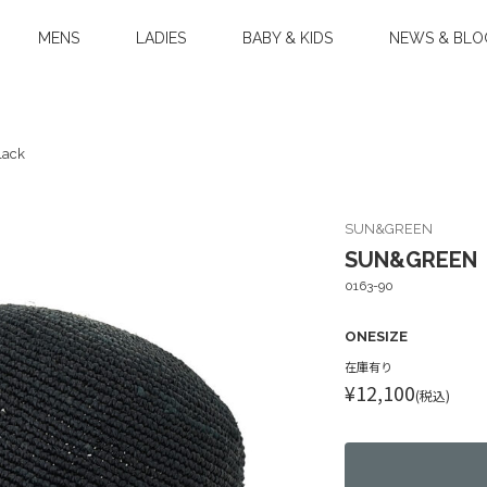
MENS
LADIES
BABY & KIDS
NEWS & BLO
ack
SUN&GREEN
SUN&GREEN
0163-90
ONESIZE
在庫有り
¥12,100
(税込)