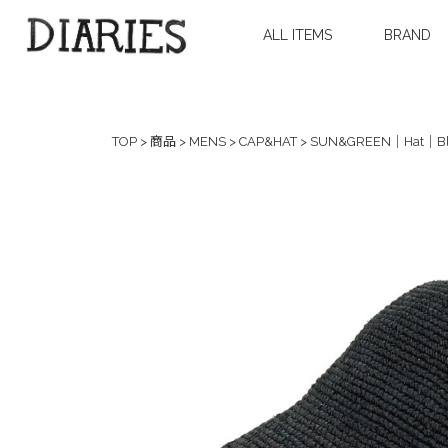
ALL ITEMS
BRAND
TOP
>
商品
>
MENS
>
CAP&HAT
>
SUN&GREEN｜Hat｜Bl