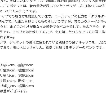
実はこのポケットには「Snob’s thumb pocket」という名前が
。このポケットは、昔の貴族が履いていたトラウザーズに付いていたも
とっていたんだそうです。
ールアップでの履き方を推奨しています。ロールアップの仕方を「ダブル
献を読んでて、たまたま見つけたものらしいのですが、昔のカウボーイがや
うと、まずこの生地が重なった部分でタバコを消していたんだそう。そ
うです。アメリカは乾燥してるので、火を消したつもりでもその辺に捨
れません。
ツや、ジャケットの裏地に使われている肌触りの良いキャリコを、132
ており、肌にべとつきません。真夏にも履けるテンダーのパンツです。
リ幅27cm、裾幅20cm
リ幅28cm、裾幅20cm
リ幅32cm、裾幅20cm
リ幅32cm、裾幅23cm
リ幅35cm、裾幅24cm
誤差がございます。