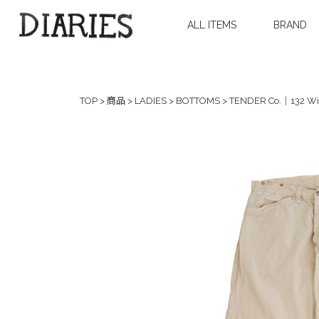
ALL ITEMS
BRAND
TOP
>
商品
>
LADIES
>
BOTTOMS
>
TENDER Co.｜132 Wid