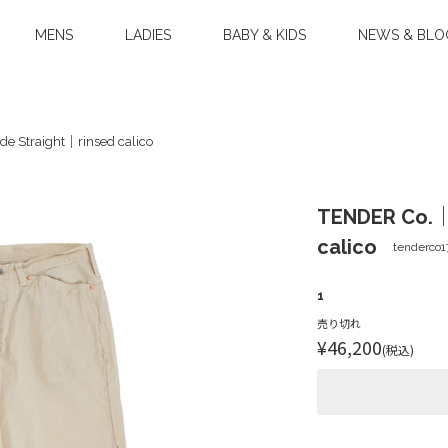
MENS
LADIES
BABY & KIDS
NEWS & BLO
e Straight｜rinsed calico
TENDER Co.｜
calico
tenderco1
1
売り切れ
¥46,200
(税込)