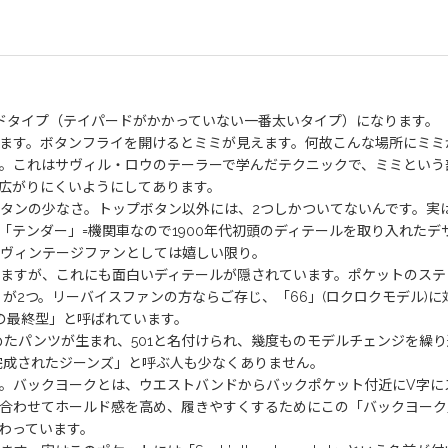
ket、ワイドタイプ（テイパードがかかっていない一番太いタイプ）になります。
ます。ボタンフライを開けるとミミが見えます。何故こんな場所にミミ
。これはサヴィル・ロウのテーラーで学んだテクニックで、ミミという
広がりにくいようにしてあります。
少なさ。トップボタン以外には、2つしかついてないんです。実はコレ、Brit
「テンダー」=機関車なので1900年代初頭のディテールを取り入れた
ヴィンテージファンとしては嬉しい限り。
ますが、これにも面白いディテールが隠されています。ポケットのステ
が2つ。リーバイスファンの方ならご存じ、「66」(ロクロクモデル)に対
1の最終型」と呼ばれています。
めたパンツが生まれ、501と名付けられ、幾度ものモデルチェンジを繰り
完成されたジーンズ」と呼ぶ人も少なくありません。
。バックヨークとは、ウエストバンドからバックポケット付近にV字に
合わせてホールド感を高め、履きやすくするためにこの「バックヨーク
わっています。