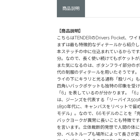
商品説明
【商品説明】
こちらはTENDERのDrivers Poc
まずは最も特徴的なディテールから紹介し
本ステッチの中に仕込まれているからです
分。なので、長く使い続けてもポケットが
また気になるのは、ボタンフライ部分のボタンの
代の制服のディテールを用いたそうです。
ライの下にキラリと光る通称「股リベ」も
四角いバックポケットも独特の印象を受け
「6」を表しているのが分かります。「6」
は、ジーンズを代表する「リーバイス50
1890年代に、キャンバスをリベットで留
モデル」。なので、66モデルのことを「
バックヨークが異常に長いことも特徴です
を言います。立体裁断的発想で人間の体に
分、ベルトループも場所によって長さが変