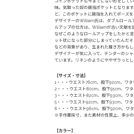
コインポケットも今までにない形をしています。
味。気取った奴の親指ポケットとなります
ど、このポケットに親指を入れてポーズを
デザイナーのWilliam氏は、ダブルロ
ルアップの仕方は、Williamが古い文
なぜこのようなロールアップをしたかと言
ット状になった部分にしまっていたんだそ
などの背景があり、生まれた履き方かもし
デザイナーが気に入って、テンダーのシャ
ています。リネンのようにややザラっとし
【サイズ・寸法】
1・・・ウエスト76cm、股下92cm、ワタ
2・・・ウエスト80cm、股下91cm、ワタ
3・・・ウエスト82cm、股下93cm、ワタ
5・・・ウエスト92cm、股下93cm、ワタ
6・・・ウエスト96cm、股下92cm、ワタ
※手作業採寸、また素材の性質上、多少の
【カラー】