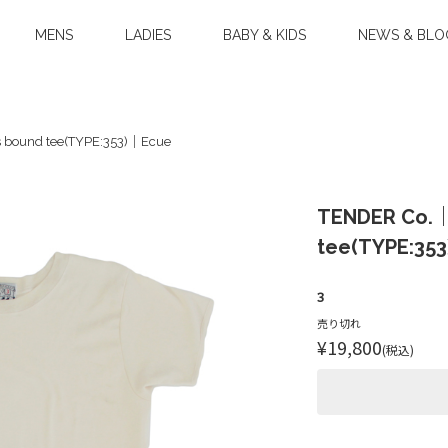
MENS
LADIES
BABY & KIDS
NEWS & BLO
bound tee(TYPE:353)｜Ecue
TENDER Co.
tee(TYPE:35
3
売り切れ
¥19,800
(税込)