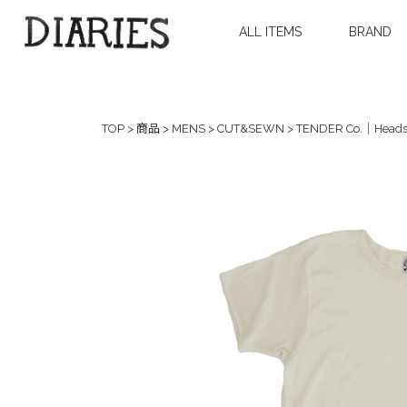
ALL ITEMS
BRAND
TOP
>
商品
>
MENS
>
CUT&SEWN
>
TENDER Co.｜Heads 