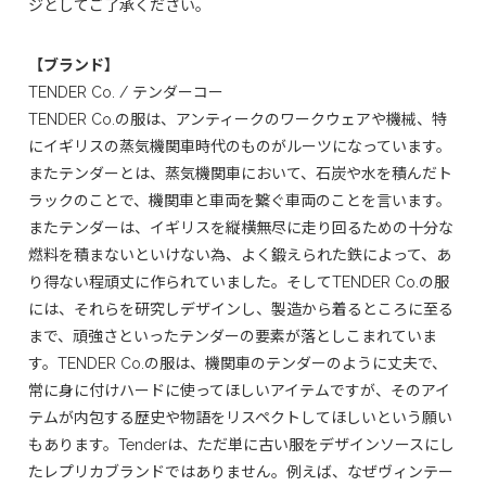
ジとしてご了承ください。
【ブランド】
TENDER Co. / テンダーコー
TENDER Co.の服は、アンティークのワークウェアや機械、特
にイギリスの蒸気機関車時代のものがルーツになっています。
またテンダーとは、蒸気機関車において、石炭や水を積んだト
ラックのことで、機関車と車両を繋ぐ車両のことを言います。
またテンダーは、イギリスを縦横無尽に走り回るための十分な
燃料を積まないといけない為、よく鍛えられた鉄によって、あ
り得ない程頑丈に作られていました。そしてTENDER Co.の服
には、それらを研究しデザインし、製造から着るところに至る
まで、頑強さといったテンダーの要素が落としこまれていま
す。TENDER Co.の服は、機関車のテンダーのように丈夫で、
常に身に付けハードに使ってほしいアイテムですが、そのアイ
テムが内包する歴史や物語をリスペクトしてほしいという願い
もあります。Tenderは、ただ単に古い服をデザインソースにし
たレプリカブランドではありません。例えば、なぜヴィンテー