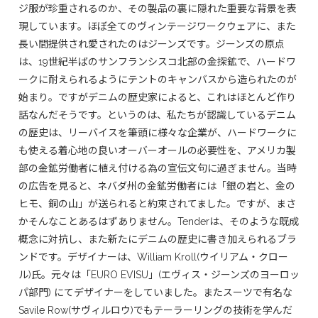
ジ服が珍重されるのか、その製品の裏に隠れた重要な背景を表
現しています。ほぼ全てのヴィンテージワークウェアに、また
長い間提供され愛されたのはジーンズです。ジーンズの原点
は、19世紀半ばのサンフランシスコ北部の金探鉱で、ハードワ
ークに耐えられるようにテントのキャンバスから造られたのが
始まり。ですがデニムの歴史家によると、これはほとんど作り
話なんだそうです。というのは、私たちが認識しているデニム
の歴史は、リーバイスを筆頭に様々な企業が、ハードワークに
も使える着心地の良いオーバーオールの必要性を、アメリカ製
部の金鉱労働者に植え付ける為の宣伝文句に過ぎません。当時
の広告を見ると、ネバダ州の金鉱労働者には「銀の岩と、金の
ヒモ、銅の山」が送られると約束されてました。ですが、まさ
かそんなことあるはずありません。Tenderは、そのような既成
概念に対抗し、また新たにデニムの歴史に書き加えられるブラ
ンドです。デザイナーは、William Kroll(ウイリアム・クロー
ル)氏。元々は「EURO EVISU」(エヴィス・ジーンズのヨーロッ
パ部門) にてデザイナーをしていました。またスーツで有名な
Savile Row(サヴィルロウ)でもテーラーリングの技術を学んだ