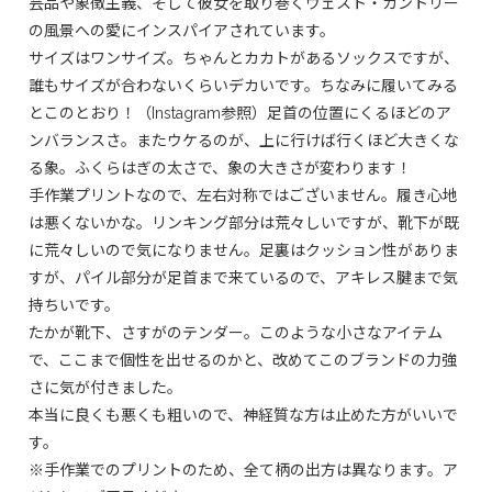
芸品や象徴主義、そして彼女を取り巻くウェスト・カントリー
の風景への愛にインスパイアされています。
サイズはワンサイズ。ちゃんとカカトがあるソックスですが、
誰もサイズが合わないくらいデカいです。ちなみに履いてみる
とこのとおり！（Instagram参照）足首の位置にくるほどのア
ンバランスさ。またウケるのが、上に行けば行くほど大きくな
る象。ふくらはぎの太さで、象の大きさが変わります！
手作業プリントなので、左右対称ではございません。履き心地
は悪くないかな。リンキング部分は荒々しいですが、靴下が既
に荒々しいので気になりません。足裏はクッション性がありま
すが、パイル部分が足首まで来ているので、アキレス腱まで気
持ちいです。
たかが靴下、さすがのテンダー。このような小さなアイテム
で、ここまで個性を出せるのかと、改めてこのブランドの力強
さに気が付きました。
本当に良くも悪くも粗いので、神経質な方は止めた方がいいで
す。
※手作業でのプリントのため、全て柄の出方は異なります。ア