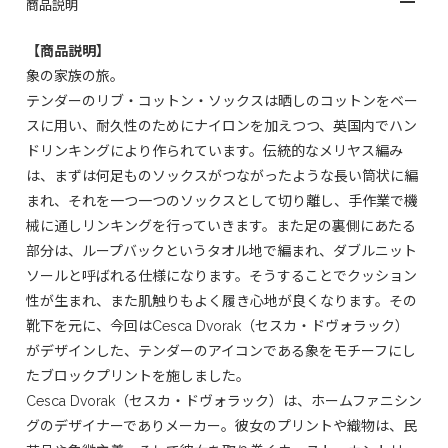
商品説明
【商品説明】
象の家族の旅。
テンダーのリブ・コットン・ソックスは晒しのコットンをベー
スに用い、耐久性のためにナイロンを加えつつ、英国内でハン
ドリンキングにより作られています。伝統的なメリヤス編み
は、まずは何足ものソックスがつながったような長い筒状に編
まれ、それを一つ一つのソックスとして切り離し、手作業で機
械に通しリンキングを行っていきます。また足の裏側にあたる
部分は、ループバックというタオル地で編まれ、ダブルニット
ソールと呼ばれる仕様になります。そうすることでクッション
性が生まれ、また肌触りもよく履き心地が良くなります。その
靴下を元に、今回はCesca Dvorak（セスカ・ドヴォラック）
がデザインした、テンダーのアイコンである象をモチーフにし
たブロックプリントを施しました。
Cesca Dvorak（セスカ・ドヴォラック）は、ホームファニシン
グのデザイナーでありメーカー。彼女のプリントや織物は、民