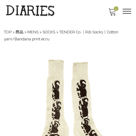
0
TOP
>
商品
>
MENS
>
SOCKS
>
TENDER Co.｜Rib Socks｜Cotton
yarn/Bandana print ecru