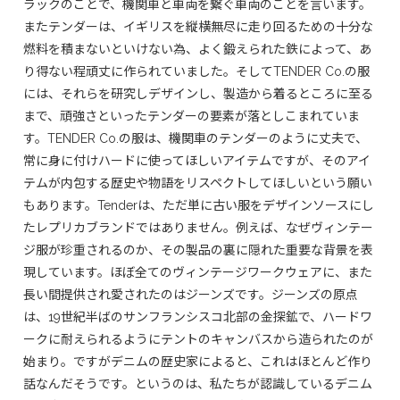
ラックのことで、機関車と車両を繋ぐ車両のことを言います。
またテンダーは、イギリスを縦横無尽に走り回るための十分な
燃料を積まないといけない為、よく鍛えられた鉄によって、あ
り得ない程頑丈に作られていました。そしてTENDER Co.の服
には、それらを研究しデザインし、製造から着るところに至る
まで、頑強さといったテンダーの要素が落としこまれていま
す。TENDER Co.の服は、機関車のテンダーのように丈夫で、
常に身に付けハードに使ってほしいアイテムですが、そのアイ
テムが内包する歴史や物語をリスペクトしてほしいという願い
もあります。Tenderは、ただ単に古い服をデザインソースにし
たレプリカブランドではありません。例えば、なぜヴィンテー
ジ服が珍重されるのか、その製品の裏に隠れた重要な背景を表
現しています。ほぼ全てのヴィンテージワークウェアに、また
長い間提供され愛されたのはジーンズです。ジーンズの原点
は、19世紀半ばのサンフランシスコ北部の金探鉱で、ハードワ
ークに耐えられるようにテントのキャンバスから造られたのが
始まり。ですがデニムの歴史家によると、これはほとんど作り
話なんだそうです。というのは、私たちが認識しているデニム