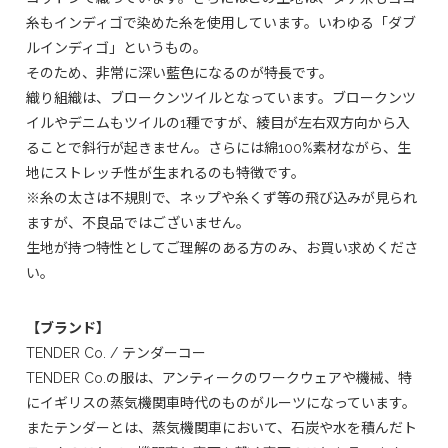
糸もインディゴで染めた糸を使用しています。いわゆる「ダブ
ルインディゴ」というもの。
そのため、非常に深い藍色になるのが特長です。
織り組織は、ブロークンツイルとなっています。ブロークンツ
イルやデニムもツイルの1種ですが、綾目が左右双方向から入
ることで斜行が起きません。さらには綿100%素材ながら、生
地にストレッチ性が生まれるのも特徴です。
※糸の太さは不規則で、ネップや糸くず等の飛び込みが見られ
ますが、不良品ではございません。
生地が持つ特性としてご理解のある方のみ、お買い求めくださ
い。
【ブランド】
TENDER Co. / テンダーコー
TENDER Co.の服は、アンティークのワークウェアや機械、特
にイギリスの蒸気機関車時代のものがルーツになっています。
またテンダーとは、蒸気機関車において、石炭や水を積んだト