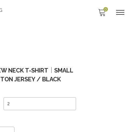
0
G
W NECK T-SHIRT｜SMALL
TON JERSEY / BLACK