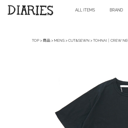
ALL ITEMS
BRAND
TOP
>
商品
>
MENS
>
CUT&SEWN
>
TOHNAI｜CREW NEC