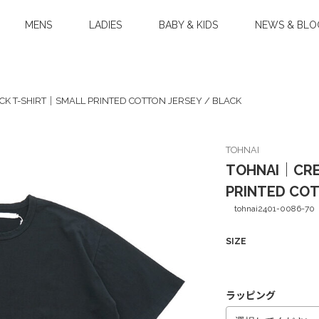
MENS
LADIES
BABY & KIDS
NEWS & BLO
K T-SHIRT｜SMALL PRINTED COTTON JERSEY / BLACK
TOHNAI
TOHNAI｜CRE
PRINTED COT
tohnai2401-0086-70
SIZE
ラッピング