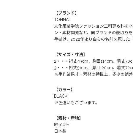
【ブランド】
TOHNAI
文化服装学院ファッション工科専攻科を卒業後、「
ン・素材開発など、同ブランドの舵取りを7年に
手掛け、2022年より自らの名前を冠した「T
【サイズ・寸法】
2・・・裄丈49cm、胸囲114cm、着丈70c
3・・・裄丈51cm、胸囲120cm、着丈72c
※手作業採寸・素材の特性上、多少の誤差
【カラー】
BLACK
※色違いもございます。
【素材・産地】
綿100％
日本製