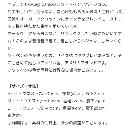
同ブランドのCagi pantsのショートパンツバージョン。
見て楽しいだけじゃない。着心地ももちろん最高！生地には高
品質のオーガニックコットンにライクラをブレンドし、ストレ
ッチ性を持たせた生地を用いています。
ホームウェアからヨガなど、リラックスしたい時にもいいです
ね！このまま普段着で着て、着古したらパジャマにしたいくら
い。
ワッペンの色が違うだの、サイズ感にややブレがあるなど、そ
こも含めて嬉しいアメリカ製、アメリカブランドです。
※ワッペンの色が写真とは異なる場合がございます。
【サイズ・寸法】
S・・・ウエスト70〜76cm、裾幅30cm、股下21cm
M・・・ウエスト74〜82cm、裾幅32cm、股下24cm
L・・・ウエスト78〜90cm、裾幅35cm、股下26cm
※注意※
手作業採寸・素材の性質上、多少の誤差がございます。