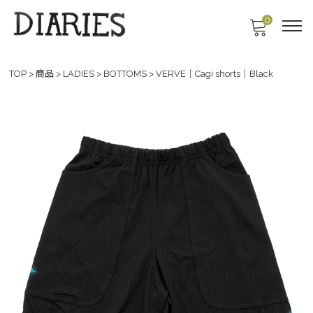
0
TOP
>
商品
>
LADIES
>
BOTTOMS
>
VERVE｜Cagi shorts｜Black