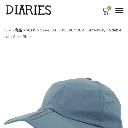
0
TOP
>
商品
>
MENS
>
CAP&HAT
>
WEEKENDER｜Stowaway Foldable
Hat｜Steel Blue