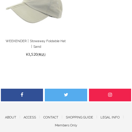
WEEKENDER｜Stowaway Foldable Hat
｜Sand
¥3,520
(税込)
ABOUT
ACCESS
CONTACT
SHOPPING GUIDE
LEGAL INFO
Members Only