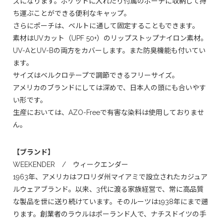
ズになります。ポケットに入れたり付属のポーチに収納して持
ち運ぶことができる便利なキャップ。
さらにポーチは、ベルトに通して固定することもできます。
素材はUVカット（UPF 50+）のリップストップナイロン素材。
UV-AとUV-Bの両方をカバーします。また防臭機能も付いてい
ます。
サイズはベルクロテープで調節できるフリーサイズ。
アメリカのブランドにしては深めで、日本人の頭にも合いやす
い形です。
生産においては、AZO-Freeで有害な染料は使用しておりませ
ん。
【ブランド】
WEEKENDER / ウィークエンダー
1963年、アメリカはフロリダ州マイアミで設立されたカジュア
ルウェアブランド。以来、3代に渡る家族経営で、常に高品質
な製品を世に送り続けています。そのルーツは1938年にまで遡
ります。創業者のラウルはポーランド人で、ナチスドイツの手