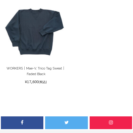
WORKERS｜Mae-V, Trico Tag Sweat｜
Faded Black
¥17,600
(税込)