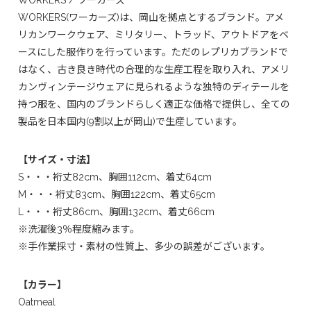
WORKERS / ワーカーズ
WORKERS(ワーカーズ)は、岡山を拠点とするブランド。アメ
リカンワークウェア、ミリタリー、トラッド、アウトドアをベ
ースにした服作りを行っています。ただのレプリカブランドで
はなく、古き良き時代の合理的な生産工程を取り入れ、アメリ
カンヴィンテージウェアに見られるような独特のディテールを
持つ服を、国内のブランドらしく適正な価格で提供し、全ての
製品を日本国内(9割以上が岡山)で生産しています。
【サイズ・寸法】
S・・・裄丈82cm、胸囲112cm、着丈64cm
M・・・裄丈83cm、胸囲122cm、着丈65cm
L・・・裄丈86cm、胸囲132cm、着丈66cm
※洗濯後3％程度縮みます。
※手作業採寸・素材の性質上、多少の誤差がございます。
【カラー】
Oatmeal