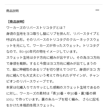
商品説明
【商品説明】
ワーカーズのリバーストリコタグとは？
身頃の生地をヨコ取りし脇にリブを挟んだ、リバースタイプと
呼ばれる形。そのリバースのトリコタグのクルーネックスウェ
ットを元にして、ワーカーズが作ったスウェット。トリコタグ
なので、80~90年代の物をイメージしています。
スウェット生地はタテ方向に縮みが出やすい。その為ヨコ方向
で身頃を裁断。すると今度はヨコ方向に縮みが出てしまうの
で、脇に伸縮性のあるリブを切り替えでつけて、身頃がヨコ 方
向に縮んでも大丈夫という考えて作られたデザインが、チャン
ピオンのリバースウィーブです。
本家は化繊入りでカサッとした感触のスウェット生地であるの
に対し、ワーカーズの素材は「表30番・中30番・裏7番の綿
100」で作っています。裏の糸ループを短く編み、 さらに起毛
をかけた本格的冬用スウェット。