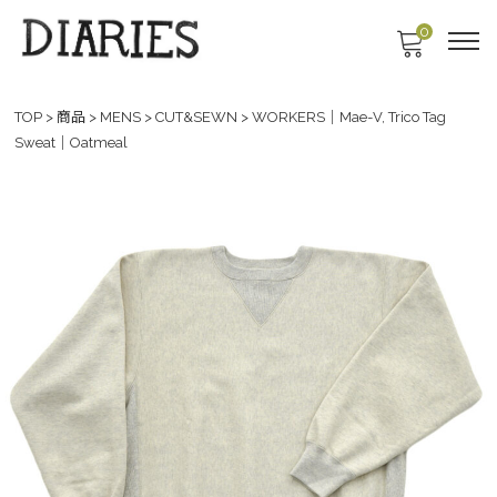
0
TOP
>
商品
>
MENS
>
CUT&SEWN
>
WORKERS｜Mae-V, Trico Tag
Sweat｜Oatmeal