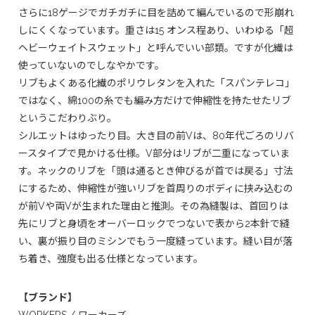
さらに18ゲージでガチガチに目を詰めて編んでいるので形崩れ
しにくくなっています。重さは15 オンス程あり、いわゆる「超
ヘビーウェイトスウェット」と呼んでいい部類。ですが化繊は
使っていないのでしなやかです。
リブもよくある化繊のポリウレタンを入れた「スパンテレコ」
ではなく、綿100の糸でも編み方だけで伸縮性を持たせたリブ
というこだわりぶり。
シルエットはゆったり目。大き目の前Vは、80年代ごろのリバ
ースタイプで見かける仕様。V部分はリブが二重になっていま
す。ネックのリブを「頭は通るとき伸びるが首では戻る」寸法
にするため、伸縮性が強いリブを首周りのボディに挟み込むの
が前Vや両Vが生まれた理由と推測。その為縫製は、首回りは
先にリブと身頃をオーバーロックでつないで表から2本針で縫
い、裏が振り目のミシンでもう一度縫っています。縫い目が落
ち着き、強度も出る仕様となっています。
【ブランド】