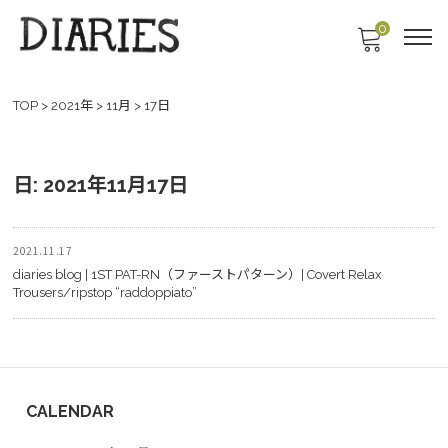
0
TOP
>
2021年
>
11月
>
17日
日:
2021年11月17日
2021.11.17
diaries blog | 1ST PAT-RN（ファーストパターン）| Covert Relax
Trousers/ripstop “raddoppiato”
CALENDAR