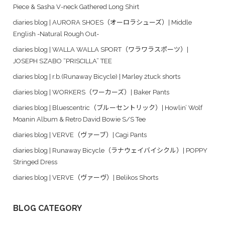
Piece & Sasha V-neck Gathered Long Shirt
diaries blog | AURORA SHOES（オーロラシューズ）| Middle
English -Natural Rough Out-
diaries blog | WALLA WALLA SPORT（ワラワラスポーツ）|
JOSEPH SZABO “PRISCILLA” TEE
diaries blog | r.b.(Runaway Bicycle) | Marley 2tuck shorts
diaries blog | WORKERS（ワーカーズ）| Baker Pants
diaries blog | Bluescentric（ブルーセントリック）| Howlin’ Wolf
Moanin Album & Retro David Bowie S/S Tee
diaries blog | VERVE（ヴァーブ）| Cagi Pants
diaries blog | Runaway Bicycle（ラナウェイバイシクル）| POPPY
Stringed Dress
diaries blog | VERVE（ヴァーヴ）| Belikos Shorts
BLOG CATEGORY