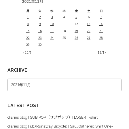
2021年11月
月
火
水
木
金
土
日
1
2
3
4
5
6
7
8
9
10
11
12
13
14
15
16
17
18
19
20
21
22
23
24
25
26
27
28
29
30
« 10月
12月 »
ARCHIVE
LATEST POST
diaries blog | SUB POP（サブポップ）| LOSER T-shirt
diaries blog | r.b.(Runaway Bicycle) | Saul Gathered Shirt One-