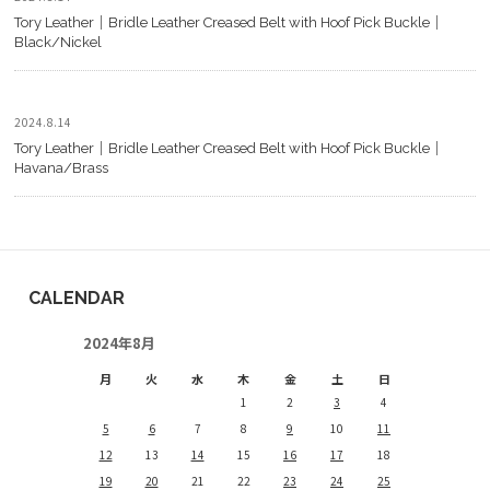
Tory Leather｜Bridle Leather Creased Belt with Hoof Pick Buckle｜
Black/Nickel
2024.8.14
Tory Leather｜Bridle Leather Creased Belt with Hoof Pick Buckle｜
Havana/Brass
CALENDAR
2024年8月
月
火
水
木
金
土
日
1
2
3
4
5
6
7
8
9
10
11
12
13
14
15
16
17
18
19
20
21
22
23
24
25