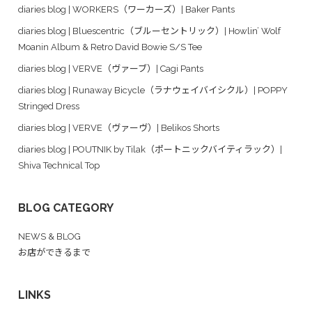
diaries blog | WORKERS（ワーカーズ）| Baker Pants
diaries blog | Bluescentric（ブルーセントリック）| Howlin’ Wolf
Moanin Album & Retro David Bowie S/S Tee
diaries blog | VERVE（ヴァーブ）| Cagi Pants
diaries blog | Runaway Bicycle（ラナウェイバイシクル）| POPPY
Stringed Dress
diaries blog | VERVE（ヴァーヴ）| Belikos Shorts
diaries blog | POUTNIK by Tilak（ポートニックバイティラック）|
Shiva Technical Top
BLOG CATEGORY
NEWS & BLOG
お店ができるまで
LINKS