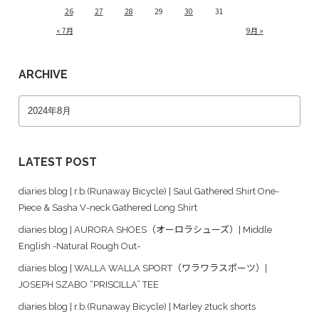
26
27
28
29
30
31
« 7月
9月 »
ARCHIVE
LATEST POST
diaries blog | r.b.(Runaway Bicycle) | Saul Gathered Shirt One-
Piece & Sasha V-neck Gathered Long Shirt
diaries blog | AURORA SHOES（オーロラシューズ）| Middle
English -Natural Rough Out-
diaries blog | WALLA WALLA SPORT（ワラワラスポーツ）|
JOSEPH SZABO “PRISCILLA” TEE
diaries blog | r.b.(Runaway Bicycle) | Marley 2tuck shorts