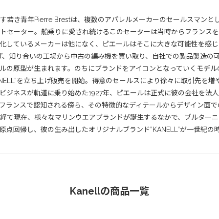
き青年Pierre Brestは、複数のアパレルメーカーのセールスマ
トセーター。船乗りに愛され続けるこのセーターは当時からフランスを
化しているメーカーは他になく、ピエールはそこに大きな可能性を感じ
会社を立ち上げ、知り合いの工場から中古の編み機を買い取り、自社での製品製
ルの原型が生まれます。のちにブランドをアイコンとなっていくモデル
KANELL”を立ち上げ販売を開始。得意のセールスにより徐々に取引先
ビジネスが軌道に乗り始めた1927年、ピエールは正式に彼の会社を法
フランスで認知される傍ら、その特徴的なディテールからデザイン面で
経て現在、様々なマリンウエアブランドが誕生するなかで、ブルターニ
点回帰し、彼の生み出したオリジナルブランド”KANELL”が一世紀の
Kanellの商品一覧