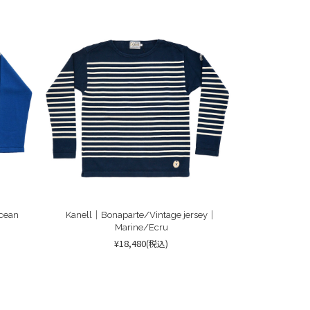
cean
Kanell｜Bonaparte/Vintage jersey｜
Marine/Ecru
¥18,480
(税込)