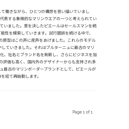
ンとして働きながら、ひとつの構想を思い描いていまし
代表する象徴的なマリンウエアの一つと考えられてい
ていました。意を決したピエールはセールスマンを続
造の可能性を模索していきます。試行錯誤を続ける中で、
の原型はこの声に産声をあげました。これらのモデル
を増やしていきました。それはブルターニュに最古のマリ
人化、社名とブランド名を刷新し、さらにビジネスを加
の評価も高く、国内外のデザイナーからも支持され多
ュ最古のマリンボーダーブランドとして、ピエールが
時を経て再始動します。
Page 1 of 1