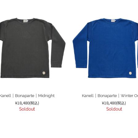
Kanell｜Bonaparte｜Midnight
Kanell｜Bonaparte｜Winter O
¥18,480
¥18,480
(税込)
(税込)
Soldout
Soldout