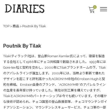
0
TOP
>
商品
>
Poutnik By Tilak
Poutnik By Tilak
Tilak(ティラック)社は、登山家Roman Kamler氏によって、寝袋を製造
する会社として1986年にチェコ共和国で創設されました。 1993年には
Gore-tex社と契約を交わし、2000年にTilakブランドネームの下、Tilak
のアパレルラインが誕生します。 2001年には、当時より斬新で優れた
デザインを起こすと評判高かったACRONYM®社のErrolson Hughと契
約を締結。 Errolson自身のブランド、”ACRONYM®”のアパレルライン
の生産を長年受け持っていました。現在は別工房を構えていますが、
TilakとACRONYMのパートナーシップは今でも続いています。その確か
な技術が認められ、チェコ国営の登山救援部隊、 チェコマウンテンガイ
ドアソシエーション、マウンテンレスキューサービス、チェコ軍の一部