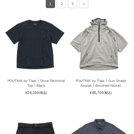
1
2
3
»
POUTNIK by Tilak｜Shiva Technical
POUTNIK by Tilak｜Sun Shield
Top｜Black
Anorak｜Brushed Nickel
¥24,200
¥40,700
(税込)
(税込)