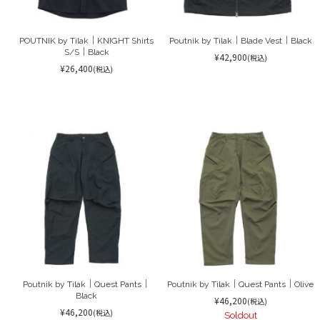
POUTNIK by Tilak｜KNIGHT Shirts
Poutnik by Tilak｜Blade Vest｜Black
S/S｜Black
¥42,900
(税込)
¥26,400
(税込)
Poutnik by Tilak｜Quest Pants｜
Poutnik by Tilak｜Quest Pants｜Olive
Black
¥46,200
(税込)
¥46,200
(税込)
Soldout