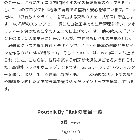
のチーム、さらにチェコ国内に限らずスイス特殊警察のウェアも担当
し、Tilakのプロダクトは極限の現場での信頼と安心を得ています。Tilak
社は、世界有数のクライマーを輩出する東欧のチェコ共和国に所在しま
す。 50名程のスタッフで、一貫した自社工場での生産管理を行い、クオ
リティーを保つために全てチェコで仕上げています。 他の欧米大手ブラ
ンドのように大量生産は出来ませんが、世界最高レベルの生地を用い、
世界最高クラスの縫製技術とデザインで、 １点1 点最高の機能とデザイ
ンを作るのがTilak の特徴です。 そしてPOUTNIKは、2013年に立ち上げ
られました。こちらは、世界を旅する者達が快適に過ごせるよう作られ
た、高機能トラベルウェアブランドです。 acronymブランドのフィルタ
ーを通し、より「街」を意識しながらも、Tilakの過酷な状況下での機能
や経験を反映したギア的要素を盛り込んだラインナップを展開していま
す。
Poutnik By Tilakの商品一覧
26
items
Page 1 of 3