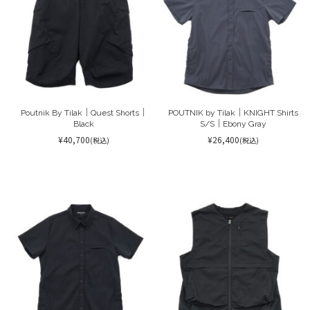
Poutnik By Tilak｜Quest Shorts｜
POUTNIK by Tilak｜KNIGHT Shirts
Black
S/S｜Ebony Gray
¥40,700
¥26,400
(税込)
(税込)