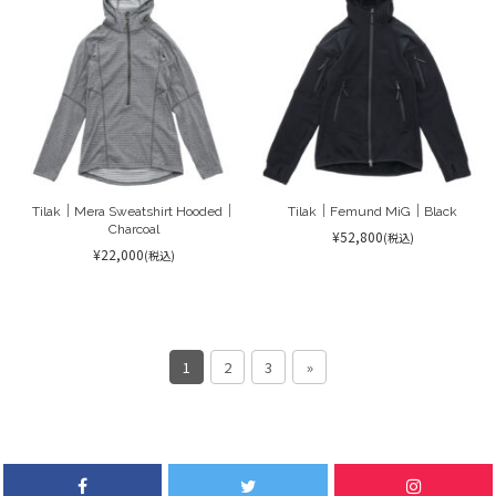
Tilak｜Mera Sweatshirt Hooded｜
Tilak｜Femund MiG｜Black
Charcoal
¥52,800
(税込)
¥22,000
(税込)
1
2
3
»