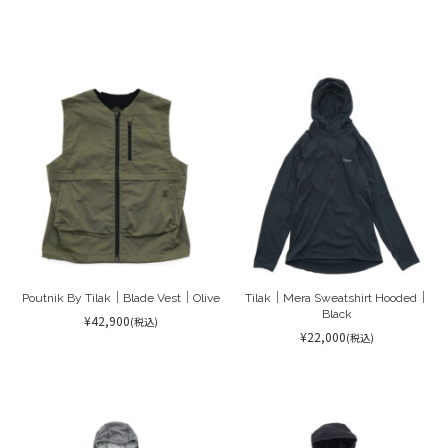
Poutnik By Tilak｜Blade Vest｜Olive
Tilak｜Mera Sweatshirt Hooded｜
Black
¥42,900
(税込)
¥22,000
(税込)