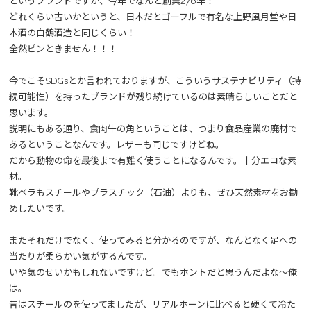
というブランドですが、今年でなんと創業276年！
どれくらい古いかというと、日本だとゴーフルで有名な上野風月堂や日
本酒の白鶴酒造と同じくらい！
全然ピンときません！！！
今でこそSDGsとか言われておりますが、こういうサステナビリティ（持
続可能性）を持ったブランドが残り続けているのは素晴らしいことだと
思います。
説明にもある通り、食肉牛の角ということは、つまり食品産業の廃材で
あるということなんです。レザーも同じですけどね。
だから動物の命を最後まで有難く使うことになるんです。十分エコな素
材。
靴ベラもスチールやプラスチック（石油）よりも、ぜひ天然素材をお勧
めしたいです。
またそれだけでなく、使ってみると分かるのですが、なんとなく足への
当たりが柔らかい気がするんです。
いや気のせいかもしれないですけど。でもホントだと思うんだよな～俺
は。
昔はスチールのを使ってましたが、リアルホーンに比べると硬くて冷た