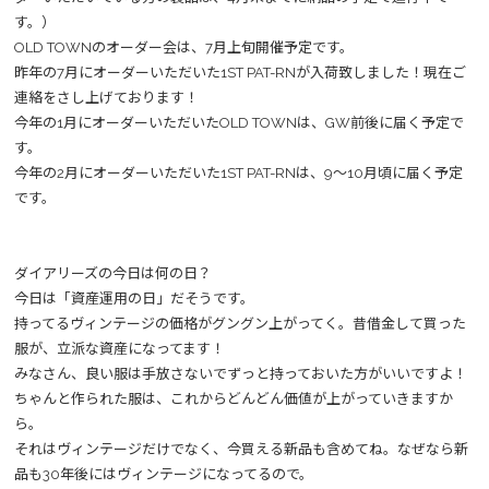
す。）
OLD TOWNのオーダー会は、7月上旬開催予定です。
昨年の7月にオーダーいただいた1ST PAT-RNが入荷致しました！現在ご
連絡をさし上げております！
今年の1月にオーダーいただいたOLD TOWNは、GW前後に届く予定で
す。
今年の2月にオーダーいただいた1ST PAT-RNは、9～10月頃に届く予定
です。
ダイアリーズの今日は何の日？
今日は「資産運用の日」だそうです。
持ってるヴィンテージの価格がグングン上がってく。昔借金して買った
服が、立派な資産になってます！
みなさん、良い服は手放さないでずっと持っておいた方がいいですよ！
ちゃんと作られた服は、これからどんどん価値が上がっていきますか
ら。
それはヴィンテージだけでなく、今買える新品も含めてね。なぜなら新
品も30年後にはヴィンテージになってるので。