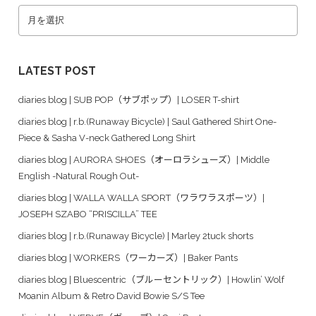
LATEST POST
diaries blog | SUB POP（サブポップ）| LOSER T-shirt
diaries blog | r.b.(Runaway Bicycle) | Saul Gathered Shirt One-
Piece & Sasha V-neck Gathered Long Shirt
diaries blog | AURORA SHOES（オーロラシューズ）| Middle
English -Natural Rough Out-
diaries blog | WALLA WALLA SPORT（ワラワラスポーツ）|
JOSEPH SZABO “PRISCILLA” TEE
diaries blog | r.b.(Runaway Bicycle) | Marley 2tuck shorts
diaries blog | WORKERS（ワーカーズ）| Baker Pants
diaries blog | Bluescentric（ブルーセントリック）| Howlin’ Wolf
Moanin Album & Retro David Bowie S/S Tee