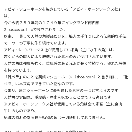
アビィ・シューホーンを製造している「アビィ・ホーンワークス社」
は、
今から約２５０年前の１７４９年にイングランド南西部
Glouscestershireで設立されました。
以来、一貫して天然の角製品だけを、職人の手作りによる伝統的な手法
で一つ一つ丁寧に作り続けています。
アビィ･ホーンワークス社が使用している角（主に水牛の角）は、
古くからの職人により厳選された素材のみが使用されています。
天然の角は強度も強く、重厚感のある光沢が長く持続する、優れた特性
を持っています。
「靴ベラ」のことを英語でシューホーン（shoe horn）と言う様に、「靴
ベラ」は本来角でできていた物なのです。
つまり、角はシューホーンに最も適した素材の一つと言えるのです。
天然角の雰囲気、重厚感・歴史を味わうことのできる逸品です。
※アビィ・ホーンワークス社が使用している角は全て家畜（主に食肉
牛）のものであり、
絶滅の恐れのある野生動物の角は一切使用しておりません。