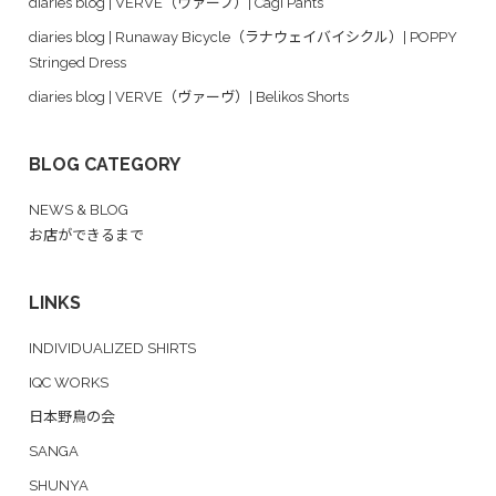
diaries blog | VERVE（ヴァーブ）| Cagi Pants
diaries blog | Runaway Bicycle（ラナウェイバイシクル）| POPPY
Stringed Dress
diaries blog | VERVE（ヴァーヴ）| Belikos Shorts
BLOG CATEGORY
NEWS & BLOG
お店ができるまで
LINKS
INDIVIDUALIZED SHIRTS
IQC WORKS
日本野鳥の会
SANGA
SHUNYA