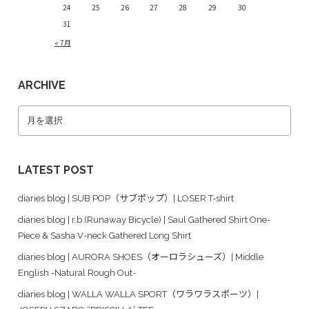
24
25
26
27
28
29
30
31
« 7月
ARCHIVE
LATEST POST
diaries blog | SUB POP（サブポップ）| LOSER T-shirt
diaries blog | r.b.(Runaway Bicycle) | Saul Gathered Shirt One-
Piece & Sasha V-neck Gathered Long Shirt
diaries blog | AURORA SHOES（オーロラシューズ）| Middle
English -Natural Rough Out-
diaries blog | WALLA WALLA SPORT（ワラワラスポーツ）|