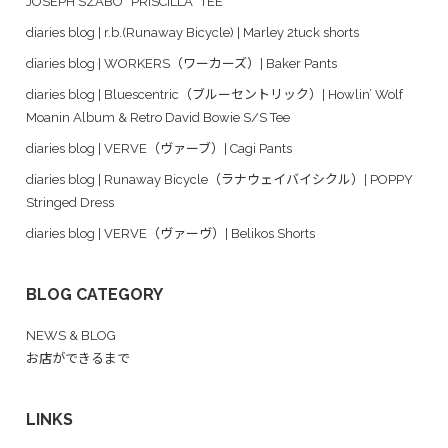
JOSEPH SZABO “PRISCILLA” TEE
diaries blog | r.b.(Runaway Bicycle) | Marley 2tuck shorts
diaries blog | WORKERS（ワーカーズ）| Baker Pants
diaries blog | Bluescentric（ブルーセントリック）| Howlin’ Wolf
Moanin Album & Retro David Bowie S/S Tee
diaries blog | VERVE（ヴァーブ）| Cagi Pants
diaries blog | Runaway Bicycle（ラナウェイバイシクル）| POPPY
Stringed Dress
diaries blog | VERVE（ヴァーヴ）| Belikos Shorts
BLOG CATEGORY
NEWS & BLOG
お店ができるまで
LINKS