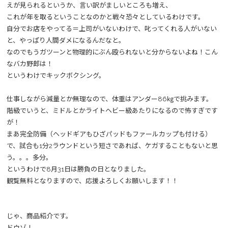
えが見られるというか、言い訳がましいところも増え、
これが年を取るということなのかと戦々恐々としているわけです。
自分でお店をやってる＝上司がいないわけで、叱ってくれる人がいない
と、やっぱり人間ダメになるんだなと。
なのでもうガツーンと物理的にぶん殴られないと分からないよね！こん
なバカ野郎は！
というわけでキックボクシング。
仕事しながら減量とか無理なので、体重はアンダー86㎏で挑みます。
階級でいうと、ミドルとかライトヘビー級あたりになるので怖すぎです
が！
まあ完全防備（ヘッドギアもひざパッドもファールカップも付ける）
で、試合も1分2ラウンドという短さであれば、ケガすることもないと思
う。。。多分。
というわけで8月31日は勝負の日となりました。
観覧無料となりますので、応援よろしくお願いします！！
じゃ、商品紹介です。
ドウゾ！