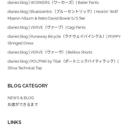
diaries blog | WORKERS（ワーカーズ）| Baker Pants
diaries blog | Bluescentric（ブルーセントリック）| Howlin’ Wolf
Moanin Album & Retro David Bowie S/S Tee
diaries blog | VERVE（ヴァーブ）| Cagi Pants
diaries blog | Runaway Bicycle（ラナウェイバイシクル）| POPPY
Stringed Dress
diaries blog | VERVE（ヴァーヴ）| Belikos Shorts
diaries blog | POUTNIK by Tilak（ポートニックバイティラック）|
Shiva Technical Top
BLOG CATEGORY
NEWS & BLOG
お店ができるまで
LINKS