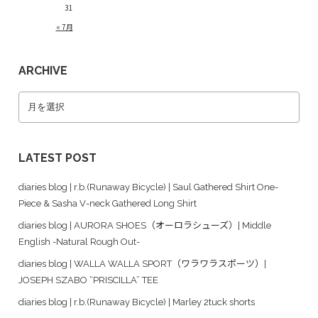
31
« 7月
ARCHIVE
LATEST POST
diaries blog | r.b.(Runaway Bicycle) | Saul Gathered Shirt One-
Piece & Sasha V-neck Gathered Long Shirt
diaries blog | AURORA SHOES（オーロラシューズ）| Middle
English -Natural Rough Out-
diaries blog | WALLA WALLA SPORT（ワラワラスポーツ）|
JOSEPH SZABO “PRISCILLA” TEE
diaries blog | r.b.(Runaway Bicycle) | Marley 2tuck shorts