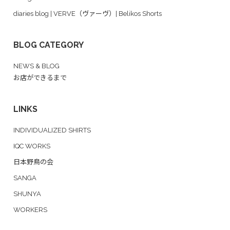
diaries blog | VERVE（ヴァーヴ）| Belikos Shorts
BLOG CATEGORY
NEWS & BLOG
お店ができるまで
LINKS
INDIVIDUALIZED SHIRTS
IQC WORKS
日本野鳥の会
SANGA
SHUNYA
WORKERS