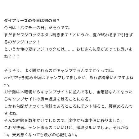
ダイアリーズの今日は何の日？
今日は「パクチーの日」だそうです。
まだまだフジロックネタは続きます！というか、夏が終わるまで引きず
るのがフジロック！
というか俺の夏はフジロックだけ。。。おじさんに夏があっても良いよ
ね？？？
そうそう、よく聞かれるのがキャンプするんですか？って話。
20代で行き始めた頃はキャンプしてましたが、あれ結構辛いんですよね
～。
ガチ勢は木曜朝からキャンプサイトに並んでるし、金曜朝なんてなった
らキャンプサイトの奥＝坂道を登ることになる。
しかも勾配がきつくて傾斜のあるところにテント張ると、腰痛めるんで
すよね。
そんな経験を数年かけてしたので、途中から車中泊に移りました。
これが快適。テント張るのはいいけど、撤収ダルいでしょ。それがな
い。天気悪くなっても浸水の心配もない。