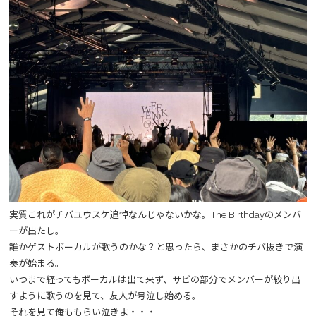
実質これがチバユウスケ追悼なんじゃないかな。The Birthdayのメンバ
ーが出たし。
誰かゲストボーカルが歌うのかな？と思ったら、まさかのチバ抜きで演
奏が始まる。
いつまで経ってもボーカルは出て来ず、サビの部分でメンバーが絞り出
すように歌うのを見て、友人が号泣し始める。
それを見て俺ももらい泣きよ・・・