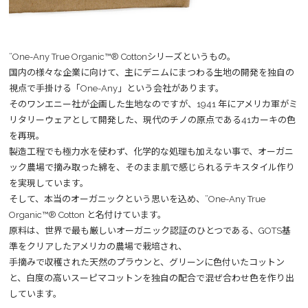
”One-Any True Organic™® Cottonシリーズというもの。
国内の様々な企業に向けて、主にデニムにまつわる生地の開発を独自の
視点で手掛ける「One-Any」という会社があります。
そのワンエニー社が企画した生地なのですが、1941 年にアメリカ軍がミ
リタリーウェアとして開発した、現代のチノの原点である41カーキの色
を再現。
製造工程でも極力水を使わず、化学的な処理も加えない事で、オーガニ
ック農場で摘み取った綿を、そのまま肌で感じられるテキスタイル作り
を実現しています。
そして、本当のオーガニックという思いを込め、”One-Any True
Organic™® Cotton と名付けています。
原料は、世界で最も厳しいオーガニック認証のひとつである、GOTS基
準をクリアしたアメリカの農場で栽培され、
手摘みで収穫された天然のプラウンと、グリーンに色付いたコットン
と、白度の高いスーピマコットンを独自の配合で混ぜ合わせ色を作り出
しています。