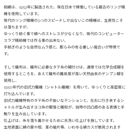
紡績は、1953年に製造された、現在日本で稼働している最古のリング精
機を使用しています。
現代のリング精機の3/1のスピードしか出ないこの精機は、生産性こそ
は落ちますが、
ゆっくり紡ぐ事で綿へのストレスが少なくなり、現代のコンピューター
スラブ精紡機では作る事の出来ない、
手紡ぎのような自然なムラ感と、膨らみの有る優しい風合いが特徴で
す。
そして織布は、織布に必要なタテ糸の糊付けは、通常では化学合成糊を
使用するところを、あえて織布の難易度が高い天然由来のデンプン糊を
使用し、
1950年代の旧式力職機（シャトル織機）を用いて、ゆっくりと高密度に
打ち込んでいます。
旧式力織機特有のタテ糸の不揃いなテンションと、左右に行き来するシ
ャトルが生み出すヨコ糸の緊張と暖和が、独特の凹凸感のある表情と手
触りを生み出しています。
仕上げは、糸を落ち着かせるために水洗い仕上げを施しています。
生地表面に綿の葉や殻、茎の破片等、いわゆる綿カスが散見されます