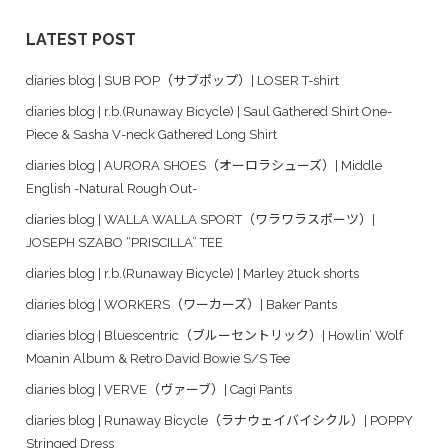
LATEST POST
diaries blog | SUB POP（サブポップ）| LOSER T-shirt
diaries blog | r.b.(Runaway Bicycle) | Saul Gathered Shirt One-
Piece & Sasha V-neck Gathered Long Shirt
diaries blog | AURORA SHOES（オーロラシューズ）| Middle
English -Natural Rough Out-
diaries blog | WALLA WALLA SPORT（ワラワラスポーツ）|
JOSEPH SZABO “PRISCILLA” TEE
diaries blog | r.b.(Runaway Bicycle) | Marley 2tuck shorts
diaries blog | WORKERS（ワーカーズ）| Baker Pants
diaries blog | Bluescentric（ブルーセントリック）| Howlin’ Wolf
Moanin Album & Retro David Bowie S/S Tee
diaries blog | VERVE（ヴァーブ）| Cagi Pants
diaries blog | Runaway Bicycle（ラナウェイバイシクル）| POPPY
Stringed Dress