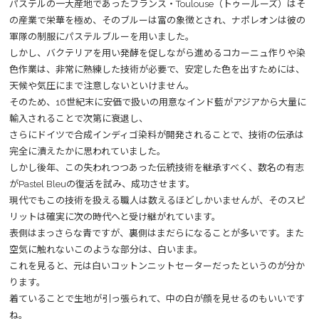
パステルの一大産地であったフランス・Toulouse（トゥールーズ）はそ
の産業で栄華を極め、そのブルーは富の象徴とされ、ナポレオンは彼の
軍隊の制服にパステルブルーを用いました。
しかし、バクテリアを用い発酵を促しながら進めるコカーニュ作りや染
色作業は、非常に熟練した技術が必要で、安定した色を出すためには、
天候や気圧にまで注意しないといけません。
そのため、16世紀末に安価で扱いの用意なインド藍がアジアから大量に
輸入されることで次第に衰退し、
さらにドイツで合成インディゴ染料が開発されることで、技術の伝承は
完全に潰えたかに思われていました。
しかし後年、この失われつつあった伝統技術を継承すべく、数名の有志
がPastel Bleuの復活を試み、成功させます。
現代でもこの技術を扱える職人は数えるほどしかいませんが、そのスピ
リットは確実に次の時代へと受け継がれています。
表側はまっさらな青ですが、裏側はまだらになることが多いです。また
空気に触れないこのような部分は、白いまま。
これを見ると、元は白いコットンニットセーターだったというのが分か
ります。
着ていることで生地が引っ張られて、中の白が顔を見せるのもいいです
ね。