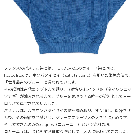
フランスのパステル染とは、TENDER Co.のウォード染と同じ。
Pastel Bleuは、ホソバタイセイ（isatis tinctoria）を用いた染色方法で、
「世界最古のブルー」と言われています。
その起源は古代エジプトまで遡り、16世紀末にインド藍（タイワンコマ
ツナギ）が輸入されるまで、ブルーを表現できる唯一の染料としてヨー
ロッパで重宝されていました。
パステルは、まずホソバタイセイの葉を摘み取り、すり潰し、乾燥させ
た後、その繊維を発酵させ、グレープフルーツ大の大きさに丸めます。
そしてできたのがCocagnes（コカーニュ）という染料の塊。
コカーニュは、金にも並ぶ貴重な物として、大切に扱われてきました。