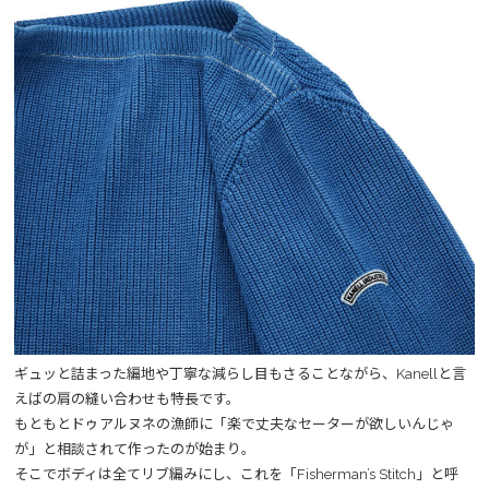
ギュッと詰まった編地や丁寧な減らし目もさることながら、Kanellと言
えばの肩の縫い合わせも特長です。
もともとドゥアルヌネの漁師に「楽で丈夫なセーターが欲しいんじゃ
が」と相談されて作ったのが始まり。
そこでボディは全てリブ編みにし、これを「Fisherman’s Stitch」と呼