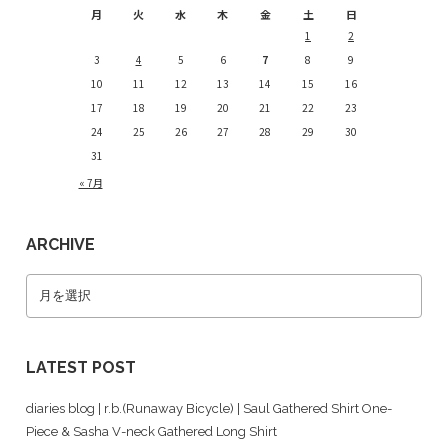
月
火
水
木
金
土
日
1
2
3
4
5
6
7
8
9
10
11
12
13
14
15
16
17
18
19
20
21
22
23
24
25
26
27
28
29
30
31
« 7月
ARCHIVE
LATEST POST
diaries blog | r.b.(Runaway Bicycle) | Saul Gathered Shirt One-
Piece & Sasha V-neck Gathered Long Shirt