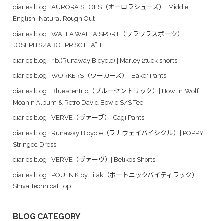
diaries blog | AURORA SHOES（オーロラシューズ）| Middle
English -Natural Rough Out-
diaries blog | WALLA WALLA SPORT（ワラワラスポーツ）|
JOSEPH SZABO “PRISCILLA” TEE
diaries blog | r.b.(Runaway Bicycle) | Marley 2tuck shorts
diaries blog | WORKERS（ワーカーズ）| Baker Pants
diaries blog | Bluescentric（ブルーセントリック）| Howlin’ Wolf
Moanin Album & Retro David Bowie S/S Tee
diaries blog | VERVE（ヴァーブ）| Cagi Pants
diaries blog | Runaway Bicycle（ラナウェイバイシクル）| POPPY
Stringed Dress
diaries blog | VERVE（ヴァーヴ）| Belikos Shorts
diaries blog | POUTNIK by Tilak（ポートニックバイティラック）|
Shiva Technical Top
BLOG CATEGORY