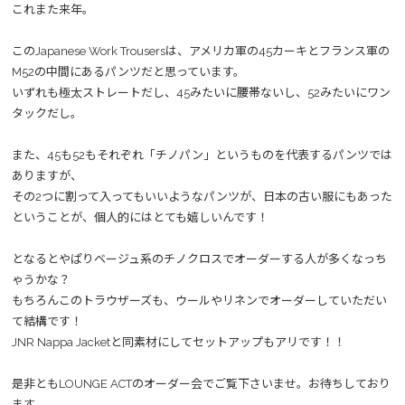
これまた来年。
このJapanese Work Trousersは、アメリカ軍の45カーキとフランス軍の
M52の中間にあるパンツだと思っています。
いずれも極太ストレートだし、45みたいに腰帯ないし、52みたいにワン
タックだし。
また、45も52もそれぞれ「チノパン」というものを代表するパンツでは
ありますが、
その2つに割って入ってもいいようなパンツが、日本の古い服にもあった
ということが、個人的にはとても嬉しいんです！
となるとやぱりベージュ系のチノクロスでオーダーする人が多くなっち
ゃうかな？
もちろんこのトラウザーズも、ウールやリネンでオーダーしていただい
て結構です！
JNR Nappa Jacketと同素材にしてセットアップもアリです！！
是非ともLOUNGE ACTのオーダー会でご覧下さいませ。お待ちしており
ます。