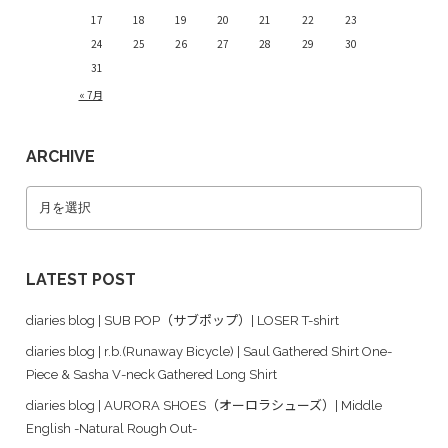
17
18
19
20
21
22
23
24
25
26
27
28
29
30
31
« 7月
ARCHIVE
LATEST POST
diaries blog | SUB POP（サブポップ）| LOSER T-shirt
diaries blog | r.b.(Runaway Bicycle) | Saul Gathered Shirt One-
Piece & Sasha V-neck Gathered Long Shirt
diaries blog | AURORA SHOES（オーロラシューズ）| Middle
English -Natural Rough Out-