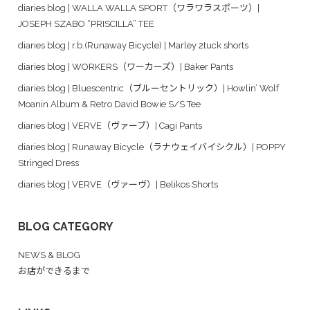
diaries blog | WALLA WALLA SPORT（ワラワラスポーツ）|
JOSEPH SZABO “PRISCILLA” TEE
diaries blog | r.b.(Runaway Bicycle) | Marley 2tuck shorts
diaries blog | WORKERS（ワーカーズ）| Baker Pants
diaries blog | Bluescentric（ブルーセントリック）| Howlin’ Wolf
Moanin Album & Retro David Bowie S/S Tee
diaries blog | VERVE（ヴァーブ）| Cagi Pants
diaries blog | Runaway Bicycle（ラナウェイバイシクル）| POPPY
Stringed Dress
diaries blog | VERVE（ヴァーヴ）| Belikos Shorts
BLOG CATEGORY
NEWS & BLOG
お店ができるまで