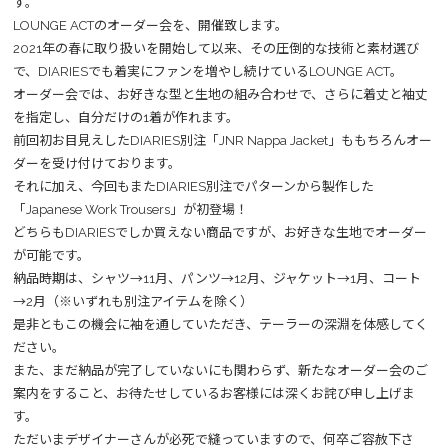
す。
LOUNGE ACTのオーダー会を、開催致します。
2021年の春に取り扱いを開始して以来、その圧倒的な技術と素材選び
で、DIARIESでも着実にファンを増やし続けているLOUNGE ACT。
オーダー会では、お好きな型と生地の組み合わせで、さらに着丈と袖丈
を指定し、自分だけの1着が作れます。
前回初お目見えしたDIARIES別注「JNR Nappa Jacket」ももちろんオー
ダーを受け付けております。
それに加え、今回もまたDIARIES別注でパターンから製作した
「Japanese Work Trousers」が初登場！
どちらもDIARIESでしか買えない商品ですが、お好きな生地でオーダー
が可能です。
納品時期は、シャツ→11月、パンツ→12月、ジャケット→1月、コート
→2月（※いずれも別注アイテムを除く）
是非ともこの機会に袖を通していただき、テーラーの深淵を体感してく
ださい。
また、まだ納品が完了していないにも関わらず、新たなオーダー会のご
案内をすること、お待たせしているお客様には深くお詫び申し上げま
す。
ただいまデザイナーさんが必死で縫っていますので、何卒ご容赦下さ