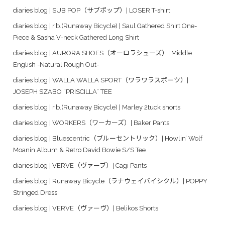
diaries blog | SUB POP（サブポップ）| LOSER T-shirt
diaries blog | r.b.(Runaway Bicycle) | Saul Gathered Shirt One-
Piece & Sasha V-neck Gathered Long Shirt
diaries blog | AURORA SHOES（オーロラシューズ）| Middle
English -Natural Rough Out-
diaries blog | WALLA WALLA SPORT（ワラワラスポーツ）|
JOSEPH SZABO “PRISCILLA” TEE
diaries blog | r.b.(Runaway Bicycle) | Marley 2tuck shorts
diaries blog | WORKERS（ワーカーズ）| Baker Pants
diaries blog | Bluescentric（ブルーセントリック）| Howlin’ Wolf
Moanin Album & Retro David Bowie S/S Tee
diaries blog | VERVE（ヴァーブ）| Cagi Pants
diaries blog | Runaway Bicycle（ラナウェイバイシクル）| POPPY
Stringed Dress
diaries blog | VERVE（ヴァーヴ）| Belikos Shorts