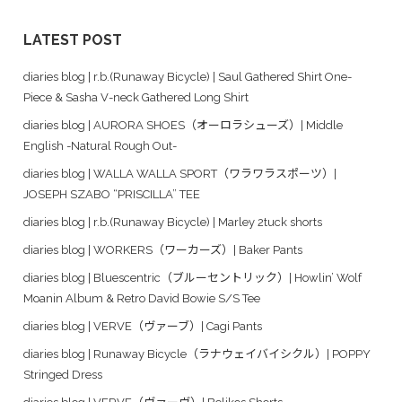
LATEST POST
diaries blog | r.b.(Runaway Bicycle) | Saul Gathered Shirt One-
Piece & Sasha V-neck Gathered Long Shirt
diaries blog | AURORA SHOES（オーロラシューズ）| Middle
English -Natural Rough Out-
diaries blog | WALLA WALLA SPORT（ワラワラスポーツ）|
JOSEPH SZABO “PRISCILLA” TEE
diaries blog | r.b.(Runaway Bicycle) | Marley 2tuck shorts
diaries blog | WORKERS（ワーカーズ）| Baker Pants
diaries blog | Bluescentric（ブルーセントリック）| Howlin’ Wolf
Moanin Album & Retro David Bowie S/S Tee
diaries blog | VERVE（ヴァーブ）| Cagi Pants
diaries blog | Runaway Bicycle（ラナウェイバイシクル）| POPPY
Stringed Dress