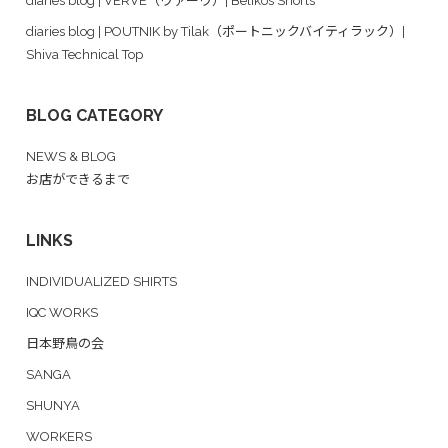
diaries blog | VERVE（ヴァーヴ）| Belikos Shorts
diaries blog | POUTNIK by Tilak（ポートニックバイティラック）|
Shiva Technical Top
BLOG CATEGORY
NEWS & BLOG
お店ができるまで
LINKS
INDIVIDUALIZED SHIRTS
IQC WORKS
日本野鳥の会
SANGA
SHUNYA
WORKERS