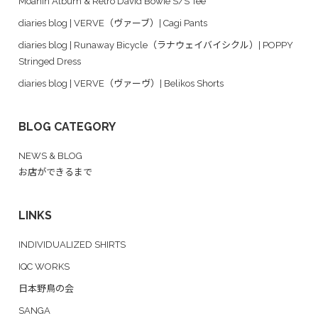
Moanin Album & Retro David Bowie S/S Tee
diaries blog | VERVE（ヴァーブ）| Cagi Pants
diaries blog | Runaway Bicycle（ラナウェイバイシクル）| POPPY
Stringed Dress
diaries blog | VERVE（ヴァーヴ）| Belikos Shorts
BLOG CATEGORY
NEWS & BLOG
お店ができるまで
LINKS
INDIVIDUALIZED SHIRTS
IQC WORKS
日本野鳥の会
SANGA