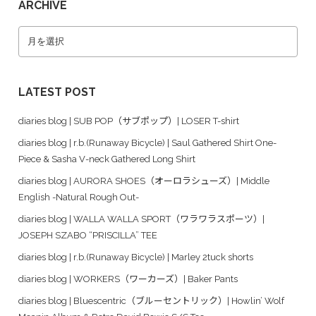
ARCHIVE
LATEST POST
diaries blog | SUB POP（サブポップ）| LOSER T-shirt
diaries blog | r.b.(Runaway Bicycle) | Saul Gathered Shirt One-
Piece & Sasha V-neck Gathered Long Shirt
diaries blog | AURORA SHOES（オーロラシューズ）| Middle
English -Natural Rough Out-
diaries blog | WALLA WALLA SPORT（ワラワラスポーツ）|
JOSEPH SZABO “PRISCILLA” TEE
diaries blog | r.b.(Runaway Bicycle) | Marley 2tuck shorts
diaries blog | WORKERS（ワーカーズ）| Baker Pants
diaries blog | Bluescentric（ブルーセントリック）| Howlin’ Wolf