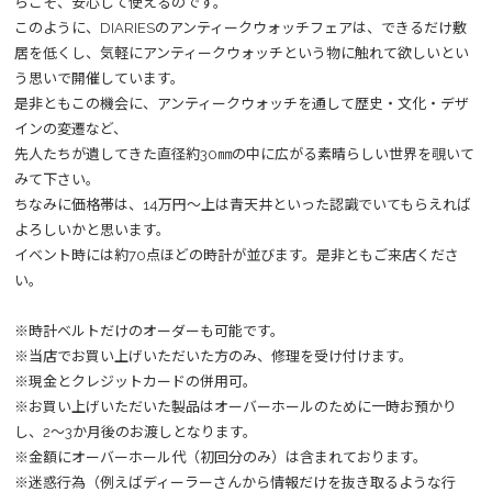
らこそ、安心して使えるのです。
このように、DIARIESのアンティークウォッチフェアは、できるだけ敷
居を低くし、気軽にアンティークウォッチという物に触れて欲しいとい
う思いで開催しています。
是非ともこの機会に、アンティークウォッチを通して歴史・文化・デザ
インの変遷など、
先人たちが遺してきた直径約30㎜の中に広がる素晴らしい世界を覗いて
みて下さい。
ちなみに価格帯は、14万円～上は青天井といった認識でいてもらえれば
よろしいかと思います。
イベント時には約70点ほどの時計が並びます。是非ともご来店くださ
い。
※時計ベルトだけのオーダーも可能です。
※当店でお買い上げいただいた方のみ、修理を受け付けます。
※現金とクレジットカードの併用可。
※お買い上げいただいた製品はオーバーホールのために一時お預かり
し、2～3か月後のお渡しとなります。
※金額にオーバーホール代（初回分のみ）は含まれております。
※迷惑行為（例えばディーラーさんから情報だけを抜き取るような行