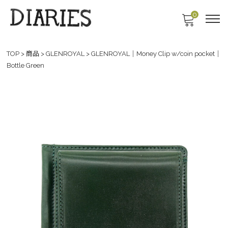
0
TOP
>
商品
>
GLENROYAL
>
GLENROYAL｜Money Clip w/coin pocket｜
Bottle Green