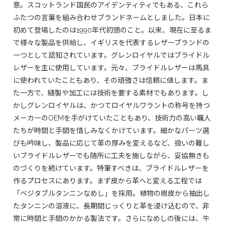
意。スコットランド国民のアイデンティティでもある、これら
ふたつの言葉を組み合わせブランドネームとしました。日本に
初めて登場したのは1990年代初頭のこと。以来、現在に至るま
で様々な製品を供給し、イギリスを代表するレザーブランドの
一つとして認知されています。グレンロイヤルではブライドル
レザーを主に使用しています。元々、ブライドルレザーは馬具
に使われていたこともあり、その頑強さは信頼に値します。ま
た一方で、縫製や加工には技術を要する素材でもあります。し
かしグレンロイヤルは、かつてロイヤルワラントの称号を持つ
メーカーのOEMを手がけていたこともあり、技術力の高い職人
たちが時間と手間を惜しみなくかけています。細かなパーツ選
びも吟味し、製品に応じて革の厚みを変えるなど、扱いの難し
いブライドルレザーでも随所に工夫を施しながら、妥協無きも
のづくりを続けています。特筆すべきは、ブライドルレザーを
作るプロセスにあります。まず皮から革へと変える工程では
「ベジタブルタンニンなめし」を採用。植物の樹皮から抽出し
たタンニンの溶液に、長期間じっくりと革を浸け込むので、非
常に時間と手間のかかる製法です。さらになめしの後には、牛