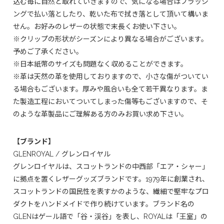
込む毎に自然と取れていきますので、気になる場合はブラッシ
ングで払い落としたり、乾いた布で拭き落として頂いて構いま
せん。お好みのレザーの状態で末長くお使い下さい。
※クリップの形状がシーズンにより異なる場合がございます。
予めご了承ください。
※日本紙幣のサイズも問題なく収めることができます。
※革は天然の革を使用しておりますので、小さな傷がついてい
る場合もございます。厚みや風合いも全て若干異なります。ま
た製造工程においてついてしまった傷等もございますので、そ
のような革製品にご理解ある方のみお買い求め下さい。
【ブランド】
GLENROYAL / グレンロイヤル
グレンロイヤルは、スコットランドの中西部「エア・シャー」
に拠点を置くレザーグッズブランドです。1979年に創業され、
スコットランドの国民性を表すかのような、繊細で堅牢なプロ
ダクトをハンドメイドで作り続けています。ブランド名の
GLENはゲール語で「谷・渓谷」を表し、ROYALは「王室」の