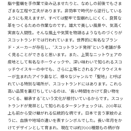
脂や蜜蝋を手作業で染み込ませたりと、なめしの前後でもさま
ざまな工程や工夫があります。非効率で時代から逆行している
ようにも見えますが、すべては堅牢で型崩れしにくく、良質な
革をつくるための作業なのです。雄大で美しい風景や、気高く
実直な人間性。そんな風土や気質を物語るようなものづくりが
スコットランドでは行われています。世界的に有名なブラン
ド・メーカーが存在し、“スコットランド発祥”という老舗が多
く見ることができると思います。また、上質なニットウェアの
産地として有名なホーウィックや、深い味わいで知られるスコ
ッチウイスキーの中でも、さらに上等とされるアイラウイスキ
ーが生まれたアイラ島など、様々なジャンルで「聖地」と呼ば
れている特別な場所が、スコットランドにはあります。これら
高い品質を裏打ちしているのは、“長い時間をかけて良い物を
つくる、継承する”という文化が根付いているからです。スコッ
トランドが発祥として知られるタータンチェックは、200年以
上も前から受け継がれる伝統的な柄です。日本で言う家紋のよ
うに、血族や地域の違いを表すシンボルでした。長い年月をか
けてデザインとして育まれ、現在では約7000種類もの柄が存