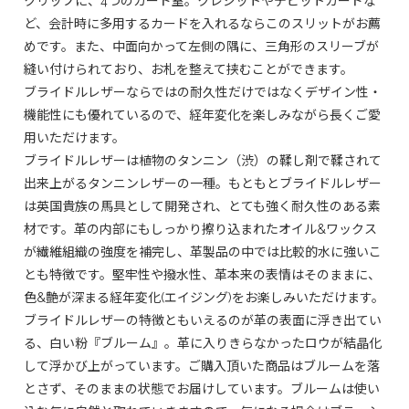
クリップに、4つのカード室。クレジットやデビットカードな
ど、会計時に多用するカードを入れるならこのスリットがお薦
めです。また、中面向かって左側の隅に、三角形のスリーブが
縫い付けられており、お札を整えて挟むことができます。
ブライドルレザーならではの耐久性だけではなくデザイン性・
機能性にも優れているので、経年変化を楽しみながら長くご愛
用いただけます。
ブライドルレザーは植物のタンニン（渋）の鞣し剤で鞣されて
出来上がるタンニンレザーの一種。もともとブライドルレザー
は英国貴族の馬具として開発され、とても強く耐久性のある素
材です。革の内部にもしっかり擦り込まれたオイル&ワックス
が繊維組織の強度を補完し、革製品の中では比較的水に強いこ
とも特徴です。堅牢性や撥水性、革本来の表情はそのままに、
色&艶が深まる経年変化(エイジング)をお楽しみいただけます。
ブライドルレザーの特徴ともいえるのが革の表面に浮き出てい
る、白い粉『ブルーム』。革に入りきらなかったロウが結晶化
して浮かび上がっています。ご購入頂いた商品はブルームを落
とさず、そのままの状態でお届けしています。ブルームは使い