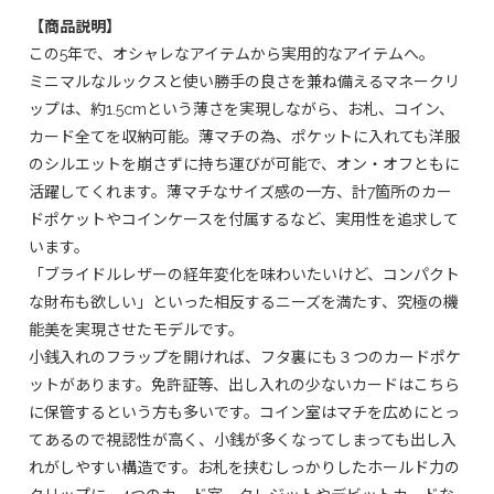
【商品説明】
この5年で、オシャレなアイテムから実用的なアイテムへ。
ミニマルなルックスと使い勝手の良さを兼ね備えるマネークリ
ップは、約1.5cmという薄さを実現しながら、お札、コイン、
カード全てを収納可能。薄マチの為、ポケットに入れても洋服
のシルエットを崩さずに持ち運びが可能で、オン・オフともに
活躍してくれます。薄マチなサイズ感の一方、計7箇所のカー
ドポケットやコインケースを付属するなど、実用性を追求して
います。
「ブライドルレザーの経年変化を味わいたいけど、コンパクト
な財布も欲しい」といった相反するニーズを満たす、究極の機
能美を実現させたモデルです。
小銭入れのフラップを開ければ、フタ裏にも３つのカードポケ
ットがあります。免許証等、出し入れの少ないカードはこちら
に保管するという方も多いです。コイン室はマチを広めにとっ
てあるので視認性が高く、小銭が多くなってしまっても出し入
れがしやすい構造です。お札を挟むしっかりしたホールド力の