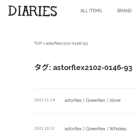
ALL ITEMS
BRAND
TOP
>
astorflex2102-0146-93
タグ:
astorflex2102-0146-93
2022.11.14
astorflex｜Greenflex｜stone
2021.10.11
astorflex｜Greenflex｜Whiskey