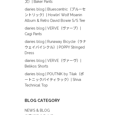
ズ）| Baker Pants
diaries blog | Bluescentric（ブルーセ
ントリック）| Howlin’ Wolf Moanin
Album & Retro David Bowie S/S Tee
diaries blog | VERVE（ヴァーブ）|
Cagi Pants
diaries blog | Runaway Bicycle（ラナ
ウェイバイシクル）| POPPY Stringed
Dress
diaries blog | VERVE（ヴァーヴ）|
Belikos Shorts
diaries blog | POUTNIK by Tilak（ポ
ートニックバイティラック）| Shiva
Technical Top
BLOG CATEGORY
NEWS & BLOG