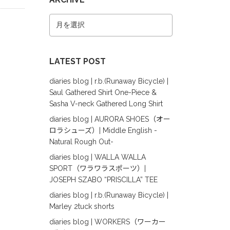
LATEST POST
diaries blog | r.b.(Runaway Bicycle) |
Saul Gathered Shirt One-Piece &
Sasha V-neck Gathered Long Shirt
diaries blog | AURORA SHOES（オー
ロラシューズ）| Middle English -
Natural Rough Out-
diaries blog | WALLA WALLA
SPORT（ワラワラスポーツ）|
JOSEPH SZABO “PRISCILLA” TEE
diaries blog | r.b.(Runaway Bicycle) |
Marley 2tuck shorts
diaries blog | WORKERS（ワーカー