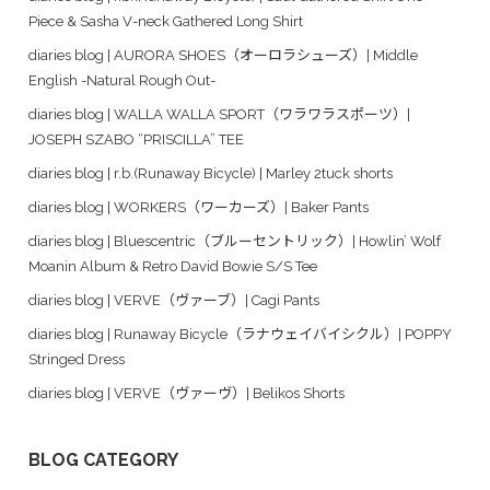
Piece & Sasha V-neck Gathered Long Shirt
diaries blog | AURORA SHOES（オーロラシューズ）| Middle
English -Natural Rough Out-
diaries blog | WALLA WALLA SPORT（ワラワラスポーツ）|
JOSEPH SZABO “PRISCILLA” TEE
diaries blog | r.b.(Runaway Bicycle) | Marley 2tuck shorts
diaries blog | WORKERS（ワーカーズ）| Baker Pants
diaries blog | Bluescentric（ブルーセントリック）| Howlin’ Wolf
Moanin Album & Retro David Bowie S/S Tee
diaries blog | VERVE（ヴァーブ）| Cagi Pants
diaries blog | Runaway Bicycle（ラナウェイバイシクル）| POPPY
Stringed Dress
diaries blog | VERVE（ヴァーヴ）| Belikos Shorts
BLOG CATEGORY