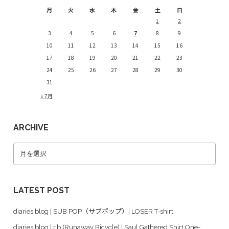
月
火
水
木
金
土
日
1
2
3
4
5
6
7
8
9
10
11
12
13
14
15
16
17
18
19
20
21
22
23
24
25
26
27
28
29
30
31
« 7月
ARCHIVE
LATEST POST
diaries blog | SUB POP（サブポップ）| LOSER T-shirt
diaries blog | r.b.(Runaway Bicycle) | Saul Gathered Shirt One-