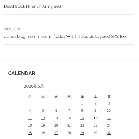
Dead Stock | French Army Belt
2026.5.19
diaries blog | comm.arch.（コムアーチ）| Double Layered S/S Tee
CALENDAR
2026年5月
月
火
水
木
金
土
日
1
2
3
4
5
6
7
8
9
10
11
12
13
14
15
16
17
18
19
20
21
22
23
24
25
26
27
28
29
30
31