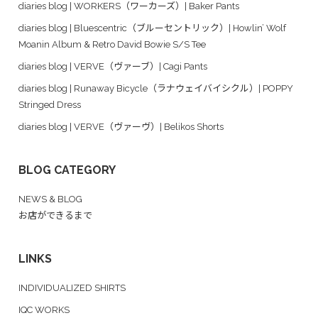
diaries blog | WORKERS（ワーカーズ）| Baker Pants
diaries blog | Bluescentric（ブルーセントリック）| Howlin’ Wolf
Moanin Album & Retro David Bowie S/S Tee
diaries blog | VERVE（ヴァーブ）| Cagi Pants
diaries blog | Runaway Bicycle（ラナウェイバイシクル）| POPPY
Stringed Dress
diaries blog | VERVE（ヴァーヴ）| Belikos Shorts
BLOG CATEGORY
NEWS & BLOG
お店ができるまで
LINKS
INDIVIDUALIZED SHIRTS
IQC WORKS