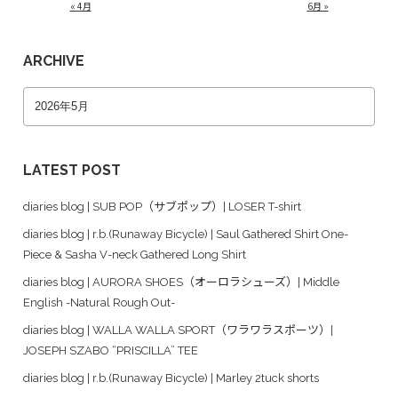
« 4月
6月 »
ARCHIVE
LATEST POST
diaries blog | SUB POP（サブポップ）| LOSER T-shirt
diaries blog | r.b.(Runaway Bicycle) | Saul Gathered Shirt One-
Piece & Sasha V-neck Gathered Long Shirt
diaries blog | AURORA SHOES（オーロラシューズ）| Middle
English -Natural Rough Out-
diaries blog | WALLA WALLA SPORT（ワラワラスポーツ）|
JOSEPH SZABO “PRISCILLA” TEE
diaries blog | r.b.(Runaway Bicycle) | Marley 2tuck shorts